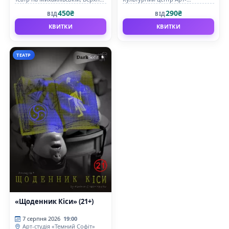
сцена
Братислава
450₴
290₴
ВІД
ВІД
КВИТКИ
КВИТКИ
ТЕАТР
«Щоденник Кіси» (21+)
7 серпня 2026
19:00
Арт-студія «Темний Софіт»