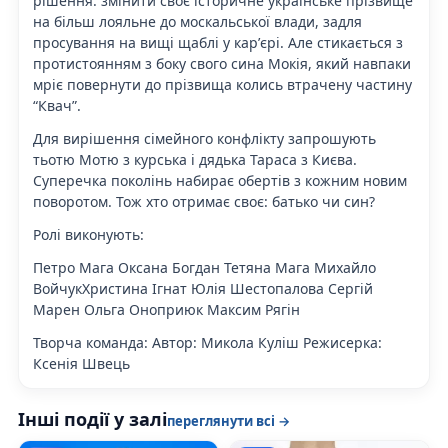
рішення: змінити своє історичне українське прізвище
на більш лояльне до москальської влади, задля
просування на вищі щаблі у карʼєрі. Але стикається з
протистоянням з боку свого сина Мокія, який навпаки
мріє повернути до прізвища колись втрачену частину
“Квач”.
Для вирішення сімейного конфлікту запрошують
тьотю Мотю з курська і дядька Тараса з Києва.
Суперечка поколінь набирає обертів з кожним новим
поворотом. Тож хто отримає своє: батько чи син?
Ролі виконують:
Петро Мага Оксана Богдан Тетяна Мага Михайло
ВойчукХристина Ігнат Юлія Шестопалова Сергій
Марен Ольга Оноприюк Максим Рягін
Творча команда: Автор: Микола Куліш Режисерка:
Ксенія Швець
Інші події у залі
переглянути всі →