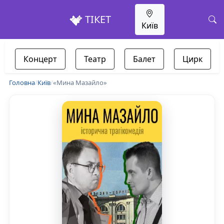
ТІКЕТ
Київ
Концерт
Театр
Балет
Цирк
Головна
/
Київ
/
«Мина Мазайло»