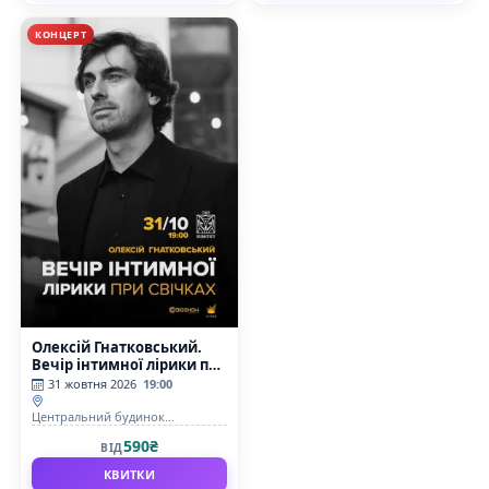
КОНЦЕРТ
Олексій Гнатковський.
Вечір інтимної лірики при
свічках
31 жовтня 2026
19:00
Центральний будинок
художника
590₴
ВІД
КВИТКИ