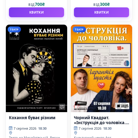
драматичний театр на Подолі
драматичний театр на Подолі
700₴
300₴
ВІД
ВІД
КВИТКИ
КВИТКИ
ТЕАТР
ТЕАТР
Кохання буває різним
Чорний Квадрат.
«Інструкція до чоловіка.
Гарантія щастя»
7 серпня 2026
18:30
7 серпня 2026
18:30
Театр на Михайлівській, Верхня
Культурний центр Арт-