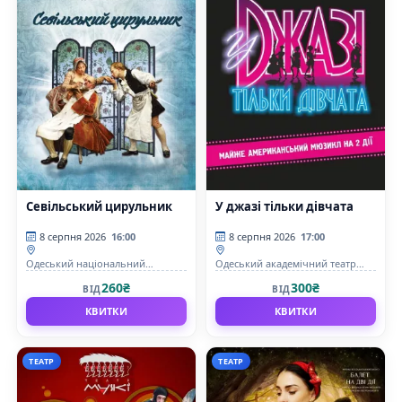
Севільський цирульник
У джазі тільки дівчата
8 серпня 2026
16:00
8 серпня 2026
17:00
Одеський національний
Одеський академічний театр
академічний театр опери та
музичної комедії імені М.
260₴
300₴
ВІД
ВІД
балету
Водяного
КВИТКИ
КВИТКИ
ТЕАТР
ТЕАТР