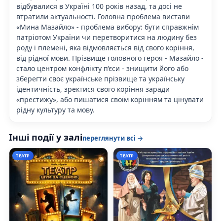
відбувалися в Україні 100 років назад, та досі не
втратили актуальності. Головна проблема вистави
«Мина Мазайло» - проблема вибору: бути справжнім
патріотом України чи перетворитися на людину без
роду і племені, яка відмовляється від свого коріння,
від рідної мови. Прізвище головного героя - Мазайло -
стало центром конфлікту п’єси - знищити його або
зберегти своє українське прізвище та українську
ідентичність, зректися свого коріння заради
«престижу», або пишатися своїм корінням та цінувати
рідну культуру та мову.
Інші події у залі
переглянути всі →
ТЕАТР
ТЕАТР