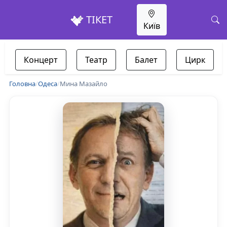
ТІКЕТ
Київ
Концерт
Театр
Балет
Цирк
Головна
/
Одеса
/
Мина Мазайло