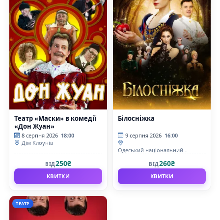
Театр «Маски» в комедії
Білосніжка
«Дон Жуан»
8 серпня 2026
18:00
9 серпня 2026
16:00
Дім Клоунів
Одеський національний
академічний театр опери та
250₴
260₴
ВІД
ВІД
балету
КВИТКИ
КВИТКИ
ТЕАТР