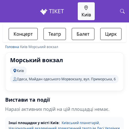
ТІКЕТ
Київ
Концерт
Театр
Балет
Цирк
Головна
/
Київ
/
Морський вокзал
Морський вокзал
Київ
Одеса, Майдан одеського Морвокзалу, вул. Приморська, 6
Вистави та події
Наразі активних подій на цій площадці немає.
Інші площадки у місті Київ:
Київський планетарій
,
Національний академічний драматичний театр ім.Лесі Українки
,