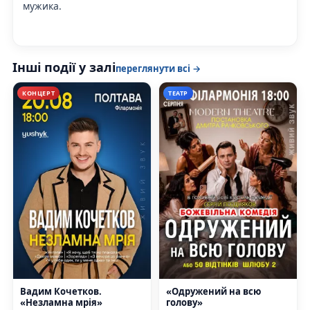
мужика.
Інші події у залі
переглянути всі →
КОНЦЕРТ
ТЕАТР
Вадим Кочетков.
«Одружений на всю
«Незламна мрія»
голову»