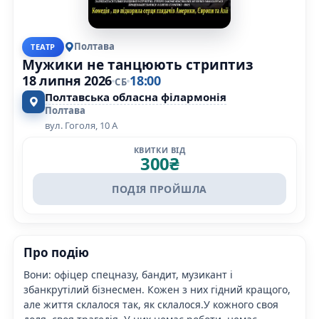
Полтава
ТЕАТР
Мужики не танцюють стриптиз
18 липня 2026
18:00
СБ
Полтавська обласна філармонія
Полтава
вул. Гоголя, 10 А
КВИТКИ ВІД
300
₴
ПОДІЯ ПРОЙШЛА
Про подію
Вони: офіцер спецназу, бандит, музикант і
збанкрутілий бізнесмен. Кожен з них гідний кращого,
але життя склалося так, як склалося.У кожного своя