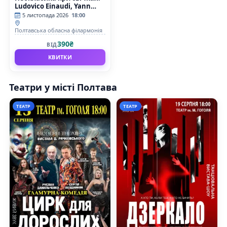
Ludovico Einaudi, Yann
Tiersen, Max Richter
5 листопада 2026
18:00
Полтавська обласна філармонія
390₴
ВІД
КВИТКИ
Театри у місті Полтава
ТЕАТР
ТЕАТР