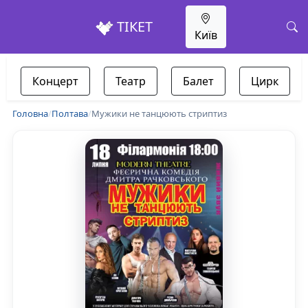
ТІКЕТ
Київ
Концерт
Театр
Балет
Цирк
Головна
/
Полтава
/
Мужики не танцюють стриптиз