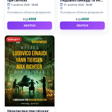
при свічках
Людовіко Ейнауді та Ян
Тірсен
5 жовтня 2026
18:00
31 жовтня 2026
18:00
Полтавська обласна філармонія
Полтавська обласна філармонія
490₴
490₴
ВІД
ВІД
КВИТКИ
КВИТКИ
КОНЦЕРТ
Неокласика при свічках: