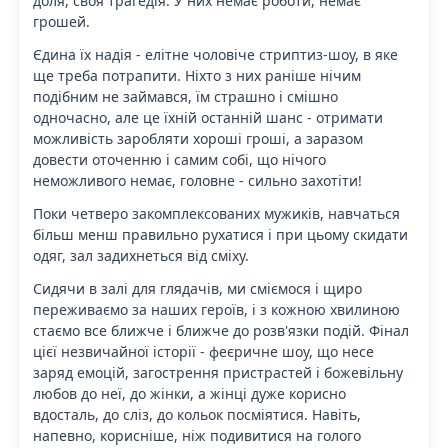
доля, своя трагедія. У них немає роботи, немає
грошей.
Єдина їх надія - елітне чоловіче стриптиз-шоу, в яке
ще треба потрапити. Ніхто з них раніше нічим
подібним не займався, їм страшно і смішно
одночасно, але це їхній останній шанс - отримати
можливість заробляти хороші гроші, а заразом
довести оточенню і самим собі, що нічого
неможливого немає, головне - сильно захотіти!
Поки четверо закомплексованих мужиків, навчаться
більш менш правильно рухатися і при цьому скидати
одяг, зал задихнеться від сміху.
Сидячи в залі для глядачів, ми сміємося і щиро
переживаємо за наших героїв, і з кожною хвилиною
стаємо все ближче і ближче до розв'язки подій. Фінал
цієї незвичайної історії - феєричне шоу, що несе
заряд емоцій, загострення пристрастей і божевільну
любов до неї, до жінки, а жінці дуже корисно
вдосталь, до сліз, до кольок посміятися. Навіть,
напевно, корисніше, ніж подивитися на голого