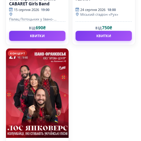
CABARET Girls Band
15 серпня 2026
19:00
24 серпня 2026
18:00
Міський стадіон «Рух»
Палац Потоцьких у Івано-
Франківську
690₴
750₴
ВІД
ВІД
КВИТКИ
КВИТКИ
КОНЦЕРТ