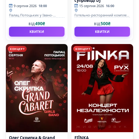
супроводі DJ
9 серпня 2026
18:00
15 серпня 2026
16:00
Палац Потоцьких у Івано-
Готельно-ресторанний комплекс
Франківську
«Тріо»
490₴
500₴
ВІД
ВІД
КВИТКИ
КВИТКИ
КОНЦЕРТ
КОНЦЕРТ
Олег Скрипка & Grand
FIЇNKA