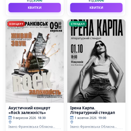
ВІД
ВІД
КВИТКИ
КВИТКИ
КОНЦЕРТ
СТЕНДАП
Акустичний концерт
Ірена Карпа.
«Rock залежність»
Літературний стендап
9 вересня 2026
18:30
1 жовтня 2026
19:00
Івано-Франківська Обласна
Івано-Франківська Обласна
Філармонія імені Ірі Маланюк
Філармонія імені Ірі Маланюк