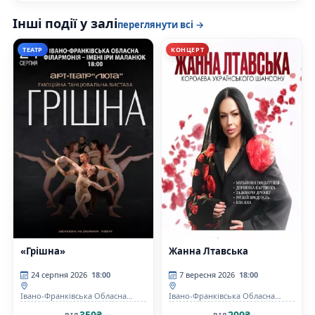
Інші події у залі
переглянути всі →
ТЕАТР
КОНЦЕРТ
«Грішна»
Жанна Лтавська
24 серпня 2026
18:00
7 вересня 2026
18:00
Івано-Франківська Обласна
Івано-Франківська Обласна
Філармонія імені Ірі Маланюк
Філармонія імені Ірі Маланюк
350₴
200₴