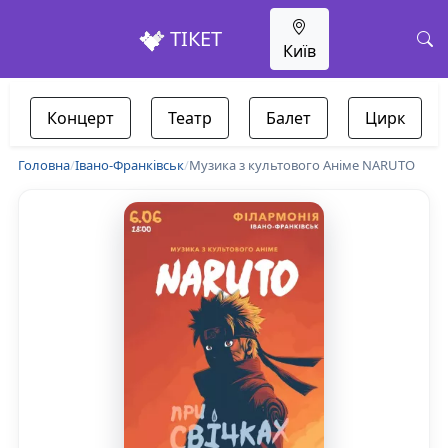
ТІКЕТ
Київ
Концерт
Театр
Балет
Цирк
Головна
/
Івано-Франківськ
/
Музика з культового Аніме NARUTO