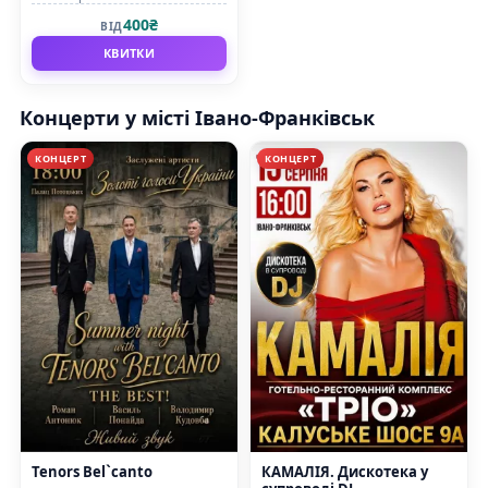
Філармонія імені Ірі Маланюк
400₴
ВІД
КВИТКИ
Концерти у місті Івано-Франківськ
КОНЦЕРТ
КОНЦЕРТ
Tenors Bel`canto
КАМАЛІЯ. Дискотека у