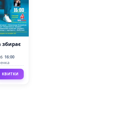
а збирає
26
16:00
ченка
КВИТКИ