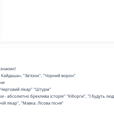
і знаємо!
Кайдаша», "Зв'язок", "Чорний ворон"
їни
"Черговий лікар" "Штурм"
 - абсолютно брехлива історія" "Кіборги", "І будуть лю
ій лікар", "Мавка: Лісова пісня"