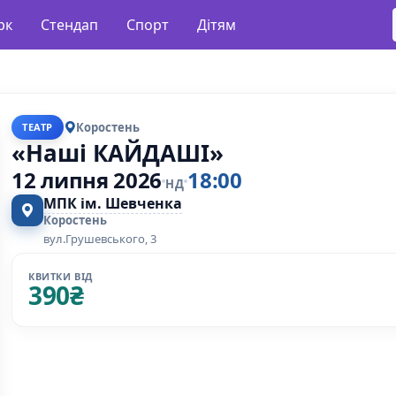
рк
Стендап
Спорт
Дітям
Коростень
ТЕАТР
«Наші КАЙДАШІ»
12 липня 2026
18:00
НД
МПК ім. Шевченка
Коростень
вул.Грушевського, 3
КВИТКИ ВІД
390
₴