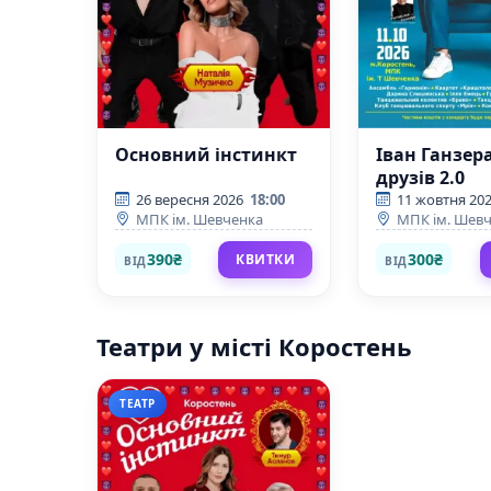
Основний інстинкт
Іван Ганзер
друзів 2.0
26 вересня 2026
18:00
11 жовтня 20
МПК ім. Шевченка
МПК ім. Шев
390₴
300₴
КВИТКИ
ВІД
ВІД
Театри у місті Коростень
ТЕАТР