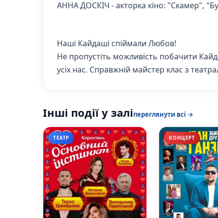
АННА ДОСКІЧ - акторка кіно: "Скамер", "Бу
Наші Кайдаші спіймали Любов!
Не пропустіть можливість побачити Кайдаш
усіх нас. Справжній майстер клас з теат
Інші події у залі
переглянути всі →
ТЕАТР
КОНЦЕРТ