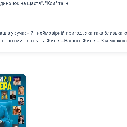
диночок на щастя", "Код" та ін.
ів у сучасній і неймовірній пригоді, яка така близька 
рального мистецтва та Життя...Нашого Життя... З усмішк