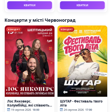
КВИТКИ
КВИТКИ
Концерти у місті Червоноград
КОНЦЕРТ
КОНЦЕРТ
Лос Янковерс.
ШУГАР - Фестиваль твого
Колумбійці, які співають
літа
українські пісні
19 серпня 2026
18:00
24 серпня 2026
17:00