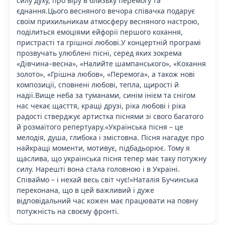
силу духу, про віру в близьку перемогу та
єднання.Цього весняного вечора співачка подарує
своїм прихильникам атмосферу весняного настрою,
поділиться емоціями ейфорії першого кохання,
пристрасті та грішної любові.У концертній програмі
прозвучать улюблені пісні, серед яких зокрема
«Дівчина–весна», «Налийте шампанського», «Кохання
золото», «Грішна любов», «Перемога», а також нові
композиції, сповнені любові, тепла, щирості й
надії.Вище неба за туманами, синім інієм та снігом
нас чекає щасття, кращі друзі, ріка любові і ріка
радості стверджує артистка піснями зі свого багатого
й розмаїтого репертуару.«Українська пісня – це
мелодія, душа, глибока і змістовна. Пісня нагадує про
найкращі моменти, мотивує, підбадьорює. Тому я
щаслива, що українська пісня тепер має таку потужну
силу. Нарешті вона стала головною і в Україні.
Співаймо – і нехай весь світ чує!»Наталія Бучинська
переконана, що в цей важливий і дуже
відповідальний час кожен має працювати на повну
потужність на своєму фронті.