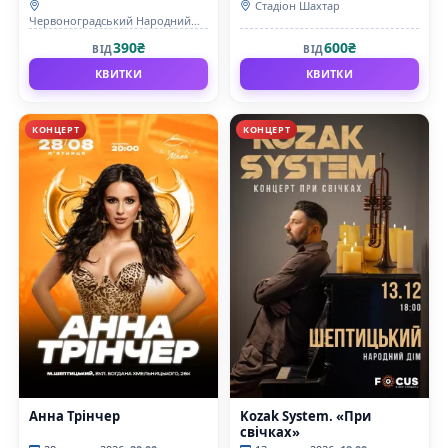
Стадіон Шахтар
Червоноградський Народний
дім
390₴
600₴
ВІД
ВІД
КВИТКИ
КВИТКИ
КОНЦЕРТ
КОНЦЕРТ
Анна Трінчер
Kozak System. «При
свічках»