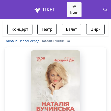
ТІКЕТ
Київ
Концерт
Театр
Балет
Цирк
Головна
/
Червоноград
/
Наталія Бучинська