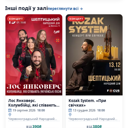
Інші події у залі
переглянути всі →
КОНЦЕРТ
КОНЦЕРТ
Лос Янковерс.
Kozak System. «При
Колумбійці, які співають
свічках»
українські пісні
19 серпня 2026
18:00
13 грудня 2026
18:00
Червоноградський Народний
Червоноградський Народний
дім
дім
390₴
380₴
ВІД
ВІД