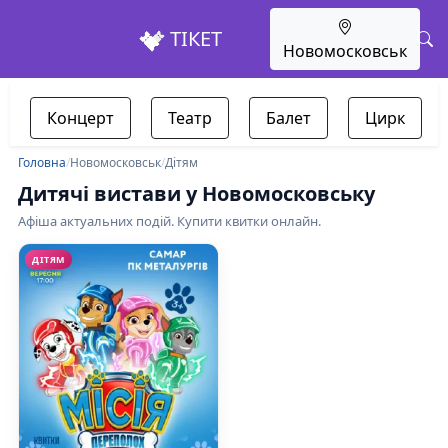
ТІКЕТ
Новомосковськ
Концерт
Театр
Балет
Цирк
Головна
/
Новомосковськ
/
Дітям
Дитячі вистави у Новомосковську
Афіша актуальних подій. Купити квитки онлайн.
ДІТЯМ