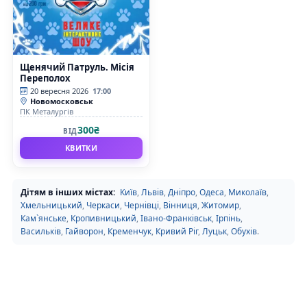
Щенячий Патруль. Місія
Переполох
20 вересня 2026
17:00
Новомосковськ
ПК Металургів
300₴
ВІД
КВИТКИ
Дітям в інших містах:
Київ
,
Львів
,
Дніпро
,
Одеса
,
Миколаїв
,
Хмельницький
,
Черкаси
,
Чернівці
,
Вінниця
,
Житомир
,
Кам`янське
,
Кропивницький
,
Івано-Франківськ
,
Ірпінь
,
Васильків
,
Гайворон
,
Кременчук
,
Кривий Ріг
,
Луцьк
,
Обухів
.