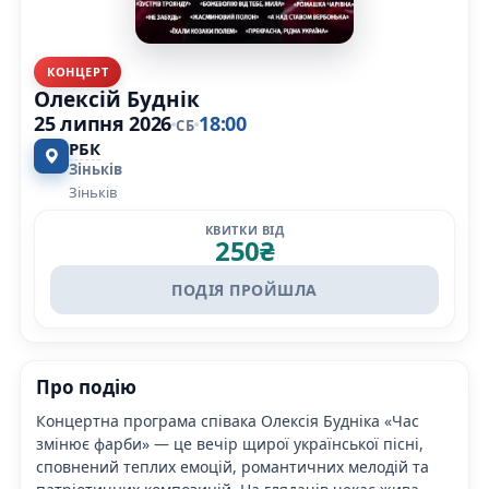
КОНЦЕРТ
Олексій Буднік
25 липня 2026
18:00
СБ
РБК
Зіньків
Зіньків
КВИТКИ ВІД
250
₴
ПОДІЯ ПРОЙШЛА
Про подію
Концертна програма співака Олексія Будніка «Час
змінює фарби» — це вечір щирої української пісні,
сповнений теплих емоцій, романтичних мелодій та