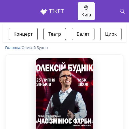
ТІКЕТ
Київ
Концерт
Театр
Балет
Цирк
Головна
/
Олексій Буднік