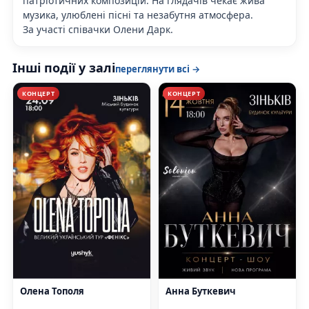
патріотичних композицій. На глядачів чекає жива
музика, улюблені пісні та незабутня атмосфера.
За участі співачки Олени Дарк.
Інші події у залі
переглянути всі →
КОНЦЕРТ
КОНЦЕРТ
Олена Тополя
Анна Буткевич