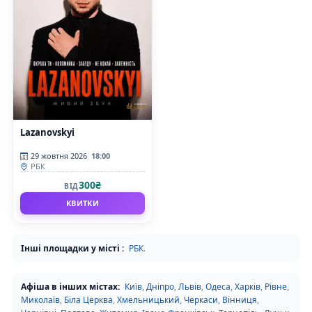
Lazanovskyi
29 жовтня 2026
18:00
РБК
300₴
ВІД
КВИТКИ
Інші площадки у місті :
РБК
.
Афіша в інших містах:
Київ
,
Дніпро
,
Львів
,
Одеса
,
Харків
,
Рівне
,
Миколаїв
,
Біла Церква
,
Хмельницький
,
Черкаси
,
Вінниця
,