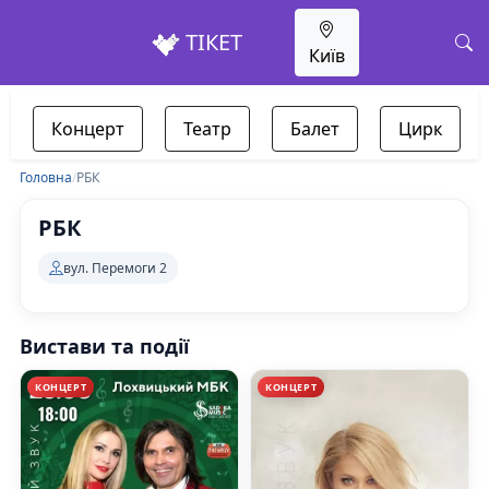
ТІКЕТ
Київ
Концерт
Театр
Балет
Цирк
Головна
/
РБК
РБК
вул. Перемоги 2
Вистави та події
КОНЦЕРТ
КОНЦЕРТ