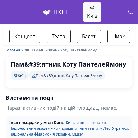
ТІКЕТ
Київ
Концерт
Театр
Балет
Цирк
Головна
/
Київ
/
Пам&#39;ятник Коту Пантелеймону
Пам&#39;ятник Коту Пантелеймону
Київ
Пам&#39;ятник Коту Пантелеймону
Вистави та події
Наразі активних подій на цій площадці немає.
Інші площадки у місті Київ:
Київський планетарій
,
Національний академічний драматичний театр ім.Лесі Українки
,
Національна філармонія України
,
МЦКМ
,