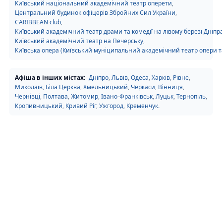
Київський національний академічний театр оперети
,
Центральний будинок офіцерів Збройних Сил України
,
CARIBBEAN club
,
Київський академічний театр драми та комедії на лівому березі Дніпр
Київський академічний театр на Печерську
,
Київська опера (Київський муніципальний академічний театр опери та
Афіша в інших містах:
Дніпро
,
Львів
,
Одеса
,
Харків
,
Рівне
,
Миколаїв
,
Біла Церква
,
Хмельницький
,
Черкаси
,
Вінниця
,
Чернівці
,
Полтава
,
Житомир
,
Івано-Франківськ
,
Луцьк
,
Тернопіль
,
Кропивницький
,
Кривий Ріг
,
Ужгород
,
Кременчук
.