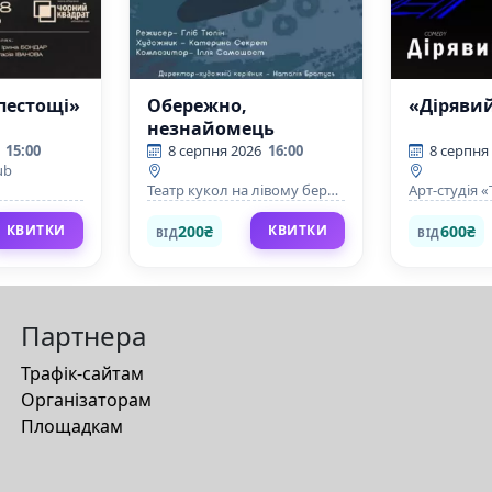
пестощі»
Обережно,
«Дірявий
незнайомець
15:00
8 серпня 2026
16:00
8 серпня
ub
Театр кукол на лівому березі
Арт-студія 
Дніпра
200₴
600₴
КВИТКИ
КВИТКИ
ВІД
ВІД
Партнера
Трафік-сайтам
Організаторам
Площадкам