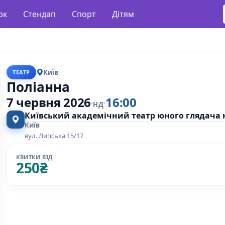
рк
Стендап
Спорт
Дітям
Київ
ТЕАТР
Поліанна
7 червня 2026
16:00
НД
Київський академічний театр юного глядача 
Київ
вул. Липська 15/17
КВИТКИ ВІД
250
₴