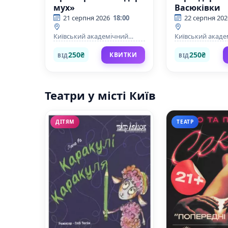
мух»
Васюківки
21 серпня 2026
18:00
22 серпня 202
Київський академічний
Київський акад
театр юного глядача на
театр юного гля
Липках.
Липках.
250₴
250₴
КВИТКИ
ВІД
ВІД
Театри у місті Київ
ДІТЯМ
ТЕАТР