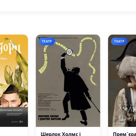
ТЕАТР
ТЕАТР
Шерлок Холмс і
Прем`єра