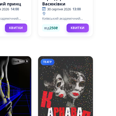
ий принц
Васюківки
я 2026
14:00
30 серпня 2026
13:00
академічний
Київський академічний
 глядача на
театр юного глядача на
Липках.
250₴
КВИТКИ
КВИТКИ
ВІД
ТЕАТР