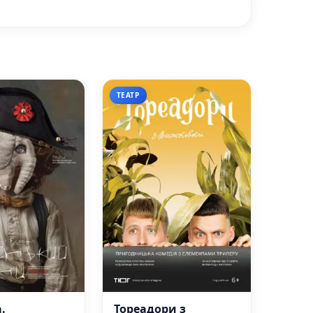
ТЕАТР
.
Тореадори з