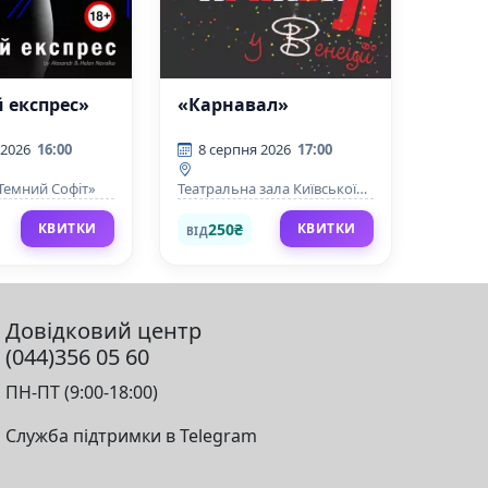
 експрес»
«Карнавал»
 2026
16:00
8 серпня 2026
17:00
«Темний Софіт»
Театральна зала Київської
фортеці
250₴
КВИТКИ
КВИТКИ
ВІД
Довідковий центр
(044)356 05 60
ПН-ПТ (9:00-18:00)
Служба підтримки в Telegram