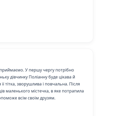
 сприймаємо. У першу чергу потрібно
ньку дівчинку Поліанну буде цікава й
 її тітка, зворушлива і повчальна. Після
ців маленького містечка, в яке потрапила
допоможе всім своїм друзям.