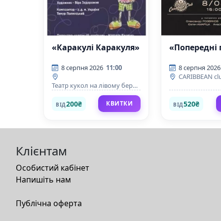
«Каракулі Каракуля»
«Попередні 
8 серпня 2026
11:00
8 серпня 2026
CARIBBEAN cl
Театр кукол на лівому березі
Дніпра
200₴
520₴
КВИТКИ
ВІД
ВІД
Клієнтам
Особистий кабінет
Напишіть нам
Публічна оферта