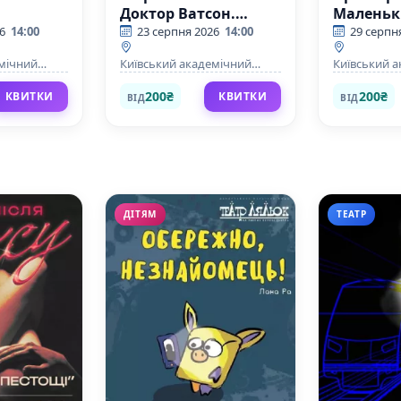
Доктор Ватсон.
Маленьк
Небезпечне
6
14:00
23 серпня 2026
14:00
29 серпн
розслідування
емічний
Київський академічний
Київський 
дача на
театр юного глядача на
театр юного
Липках.
Липках.
200₴
200₴
КВИТКИ
КВИТКИ
ВІД
ВІД
ДІТЯМ
ТЕАТР