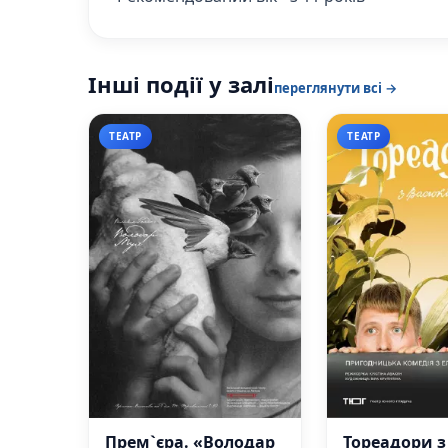
Інші події у залі
переглянути всі →
ТЕАТР
ТЕАТР
Прем`єра. «Володар
Тореадори з