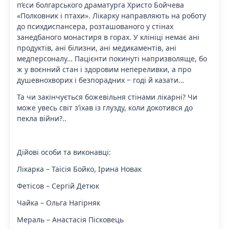
п’єси болгарського драматурга Христо Бойчева
«Полковник і птахи». Лікарку направляють на роботу
до психдиспансера, розташованого у стінах
занедбаного монастиря в горах. У клініці немає ані
продуктів, ані білизни, ані медикаментів, ані
медперсоналу… Пацієнти покинуті напризволяще, бо
ж у воєнний стан і здоровим непереливки, а про
душевнохворих і безпорадних ‒ годі й казати…
Та чи закінчується божевільня стінами лікарні? Чи
може увесь світ з’їхав із глузду, коли докотився до
пекла війни?..
Дійові особи та виконавці:
Лікарка – Таїсія Бойко, Ірина Новак
Фетісов – Сергій Детюк
Чайка – Ольга Нагірняк
Мераль – Анастасія Пісковець