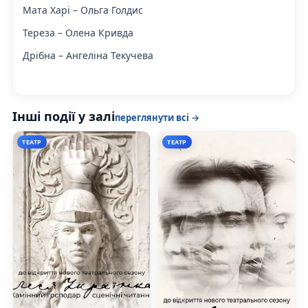
Мата Харі – Ольга Голдис
Тереза – Олена Кривда
Дрібна – Ангеліна Текучева
Інші події у залі
переглянути всі →
ТЕАТР
ТЕАТР