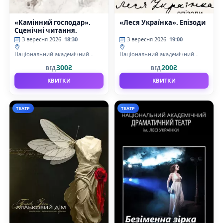
«Камінний господар».
«Леся Українка». Епізоди
Сценічні читання.
3 вересня 2026
18:30
3 вересня 2026
19:00
Національний академічний
Національний академічний
драматичний театр ім.Лесі
драматичний театр ім.Лесі
300₴
200₴
ВІД
ВІД
Українки
Українки
КВИТКИ
КВИТКИ
ТЕАТР
ТЕАТР