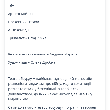
16+
Христо Бойчев
Полковник і птахи
Антикомедія
Тривалість 1 год. 10 хв.
Режисер-постановник – Андріюс Дарела
Художниця – Олена Дробна
Театр абсурду ‒ найбільш відповідний жанр, аби
розповісти глядачам про війну. Надто коли події
розгортаються у божевільні, а герої п’єси –
душевнохворі, до яких немає нікому діла навіть у
мирний час...
Саме до такого «театру абсурду» потрапляє героїня