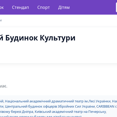
рк
Стендап
Спорт
Дітям
и
й Будинок Культури
має.
ій
,
Національний академічний драматичний театр ім.Лесі Українки
,
На
ти
,
Центральний будинок офіцерів Збройних Сил України
,
CARIBBEAN c
лівому березі Дніпра
,
Київський академічний театр на Печерську
,
чний театр опери та балету для дітей та юнацтва)
.