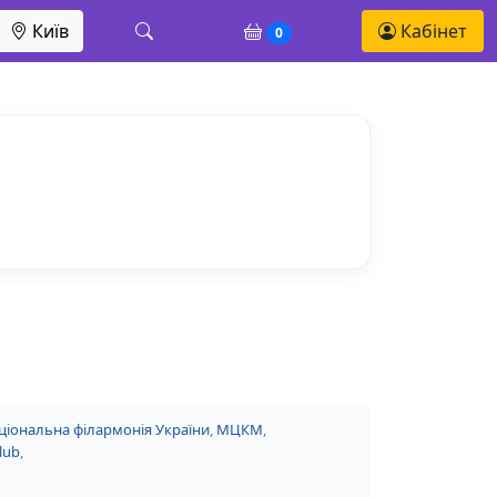
Київ
Кабінет
0
ціональна філармонія України
,
МЦКМ
,
lub
,