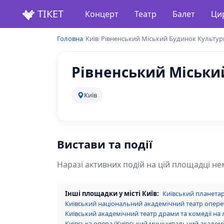
ТІКЕТ
Концерт
Театр
Балет
Ци
Головна
/
Київ
/
Рівненський Міський Будинок Культур
Рівненський Міськи
Київ
Вистави та події
Наразі активних подій на цій площадці не
Інші площадки у місті Київ:
Київський планетар
Київський національний академічний театр опере
Київський академічний театр драми та комедії на 
Київська опера (Київський муніципальний академі