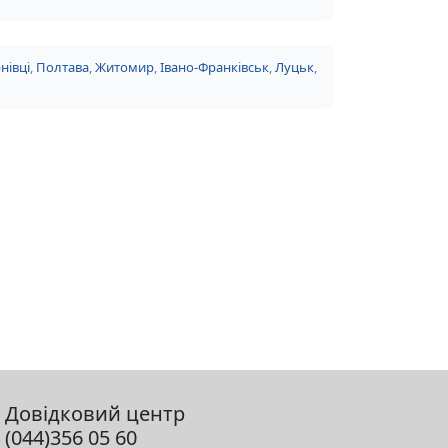
нівці
,
Полтава
,
Житомир
,
Івано-Франківськ
,
Луцьк
,
Довідковий центр
(044)356 05 60