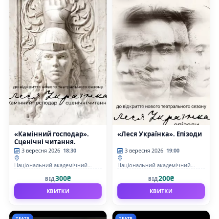
«Камінний господар».
«Леся Українка». Епізоди
Сценічні читання.
3 вересня 2026
18:30
3 вересня 2026
19:00
Національний академічний
Національний академічний
драматичний театр ім.Лесі
драматичний театр ім.Лесі
300₴
200₴
ВІД
ВІД
Українки
Українки
КВИТКИ
КВИТКИ
ТЕАТР
ТЕАТР