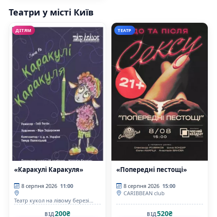
Театри у місті Київ
ДІТЯМ
ТЕАТР
«Каракулі Каракуля»
«Попередні пестощі»
8 серпня 2026
11:00
8 серпня 2026
15:00
CARIBBEAN club
Театр кукол на лівому березі
Дніпра
200₴
520₴
ВІД
ВІД