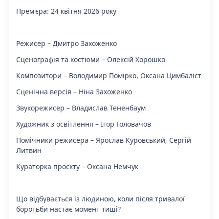
Прем'єра: 24 квітня 2026 року
Режисер – Дмитро Захоженко
Сценографія та костюми – Олексій Хорошко
Композитори – Володимир Помірко, Оксана Цимбаліст
Сценічна версія – Ніна Захоженко
Звукорежисер – Владислав Тененбаум
Художник з освітлення – Ігор Головачов
Помічники режисера – Ярослав Куровський, Сергій
Литвин
Кураторка проєкту – Оксана Немчук
Що відбувається із людиною, коли після тривалої
боротьби настає момент тиші?