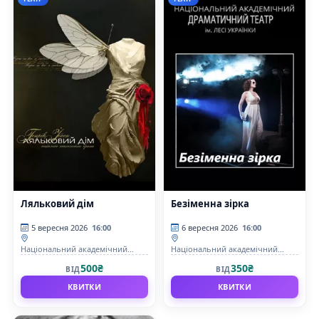
Ляльковий дім
Безіменна зірка
5 вересня 2026
16:00
6 вересня 2026
16:00
Національний академічний
Національний академічний
драматичний театр ім.Лесі
драматичний театр ім.Лесі
500₴
350₴
ВІД
ВІД
Українки
Українки
КВИТКИ
КВИТКИ