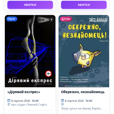
КВИТКИ
КВИТКИ
ТЕАТР
ДІТЯМ
«Дірявий експрес»
Обережно, незнайомець
8 серпня 2026
16:00
8 серпня 2026
16:00
Арт-студія «Темний Софіт»
Театр кукол на лівому березі
Дніпра