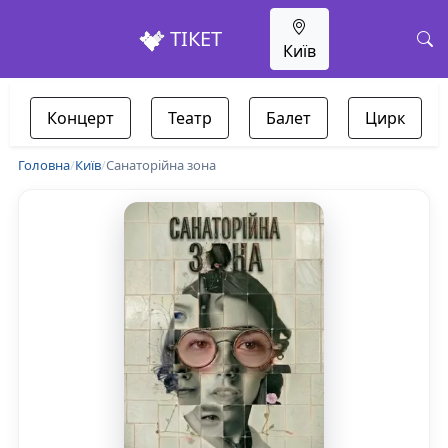
ТІКЕТ
Київ
Концерт
Театр
Балет
Цирк
Головна
/
Київ
/
Санаторійна зона