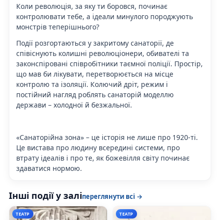
Коли революція, за яку ти боровся, починає
контролювати тебе, а ідеали минулого породжують
монстрів теперішнього?
Події розгортаються у закритому санаторії, де
співіснують колишні революціонери, обивателі та
законспіровані співробітники таємної поліції. Простір,
що мав би лікувати, перетворюється на місце
контролю та ізоляції. Колючий дріт, режим і
постійний нагляд роблять санаторій моделлю
держави – холодної й безжальної.
«Санаторійна зона» – це історія не лише про 1920-ті.
Це вистава про людину всередині системи, про
втрату ідеалів і про те, як божевілля світу починає
здаватися нормою.
Інші події у залі
переглянути всі →
ТЕАТР
ТЕАТР