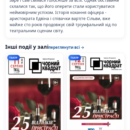
Імре і сам сміявся голосніше за всіх. Однак обставини
склалися так, що його оперети стали користуватися
неймовірним успіхом. Історія кохання офіцера -
аристократа Едвіна і співачки вар'єте Сільви, вже
майже сто років продовжує свій тріумфальний хід по
театральним сценам світу.
Інші події у залі
переглянути всі →
ТЕАТР
ТЕАТР