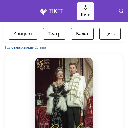
ТІКЕТ
Київ
Концерт
Театр
Балет
Цирк
Головна
/
Харків
/
Сільва