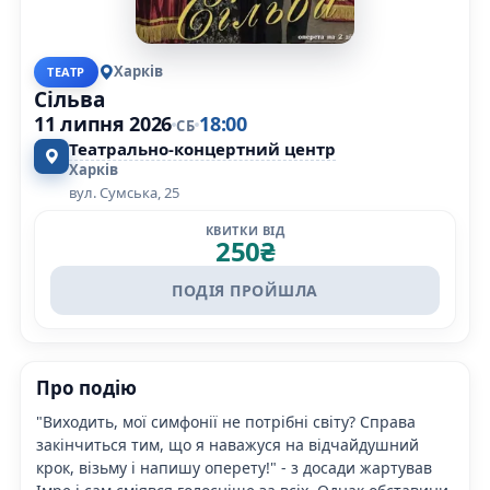
Харків
ТЕАТР
Сільва
11 липня 2026
18:00
СБ
Театрально-концертний центр
Харків
вул. Сумська, 25
КВИТКИ ВІД
250
₴
ПОДІЯ ПРОЙШЛА
Про подію
"Виходить, мої симфонії не потрібні світу? Справа
закінчиться тим, що я наважуся на відчайдушний
крок, візьму і напишу оперету!" - з досади жартував