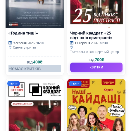
«Година тиші»
Чорний квадрат. «25
відтінків пристрасті»
9 серпня 2026
16:00
11 серпня 2026
18:30
Сцена-укриття
Театрально-концертний центр
700₴
ВІД
400₴
ВІД
КВИТКИ
Немає квитків
ТЕАТР
ТЕАТР