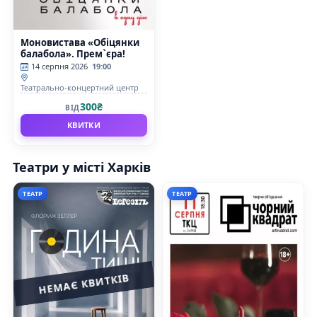
Моновистава «Обіцянки
балабола». Прем`єра!
14 серпня 2026
19:00
Театрально-концертний центр
300₴
ВІД
КВИТКИ
Театри у місті Харків
ТЕАТР
ТЕАТР
НЕМАЄ КВИТКІВ