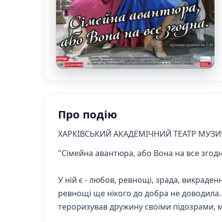
Про подію
ХАРКІВСЬКИЙ АКАДЕМІЧНИЙ ТЕАТР МУЗИ
"Сімейна авантюра, або Вона на все згодн
У ній є - любов, ревнощі, зрада, викраден
ревнощі ще нікого до добра не доводила. 
тероризував дружину своїми підозрами, мо