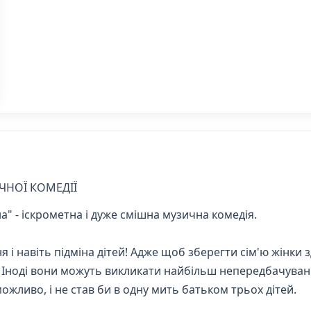
ЧНОЇ КОМЕДІЇ
а" - іскрометна і дуже смішна музична комедія.
ня і навіть підміна дітей! Адже щоб зберегти сім'ю жінк
Іноді вони можуть викликати найбільш непередбачуваний 
жливо, і не став би в одну мить батьком трьох дітей.