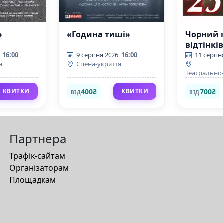
»
«Година тиші»
Чорний к
відтінкі
пристрас
16:00
9 серпня 2026
16:00
11 серпн
я
Сцена-укриття
Театрально
центр
400₴
700₴
КВИТКИ
КВИТКИ
ВІД
ВІД
Партнера
Трафік-сайтам
Організаторам
Площадкам