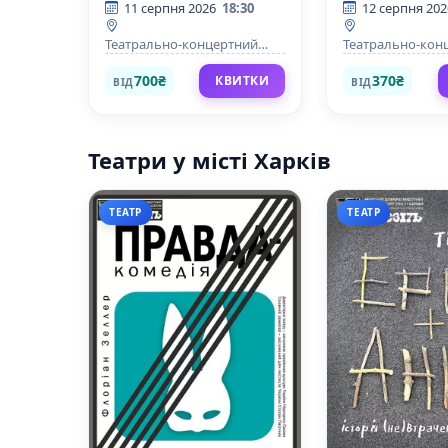
пристрасті»
пристрасті»
11 серпня 2026
18:30
12 серпня 202
Театрально-концертний
Театрально-кон
центр
центр
700₴
370₴
КВИТКИ
ВІД
ВІД
Театри у місті Харків
ТЕАТР
ТЕАТР