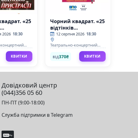
вадрат. «25
Чорний квадрат. «25
в
відтінків
ті»
пристрасті»
я 2026
18:30
12 серпня 2026
18:30
-концертний
Театрально-концертний
центр
370₴
КВИТКИ
КВИТКИ
ВІД
Довідковий центр
(044)356 05 60
ПН-ПТ (9:00-18:00)
Служба підтримки в Telegram