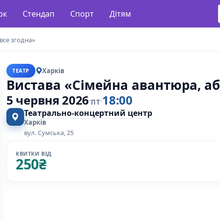
рк
Стендап
Спорт
Дітям
все згодна»
Харків
ТЕАТР
Вистава «Сімейна авантюра, аб
5 червня 2026
18:00
ПТ
Театрально-концертний центр
Харків
вул. Сумська, 25
КВИТКИ ВІД
250
₴