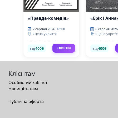
«Правда-комедія»
«Ерік і Анна
7 серпня 2026
18:00
8 серпня 2026
Сцена-укриття
Сцена-укритт
400₴
400₴
КВИТКИ
ВІД
ВІД
Клієнтам
Особистий кабінет
Напишіть нам
Публічна оферта