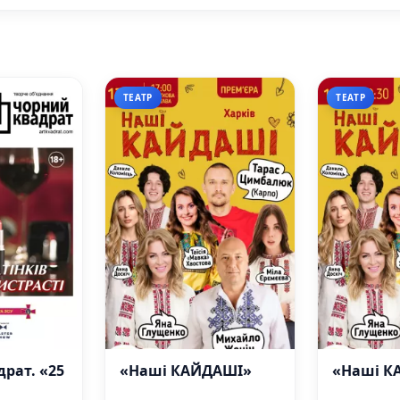
ТЕАТР
ТЕАТР
рат. «25
«Наші КАЙДАШІ»
«Наші К