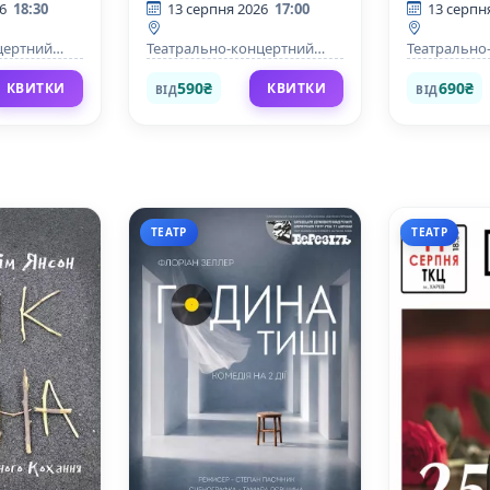
6
18:30
13 серпня 2026
17:00
13 серпн
цертний
Театрально-концертний
Театрально
центр
центр
590₴
690₴
КВИТКИ
КВИТКИ
ВІД
ВІД
ТЕАТР
ТЕАТР