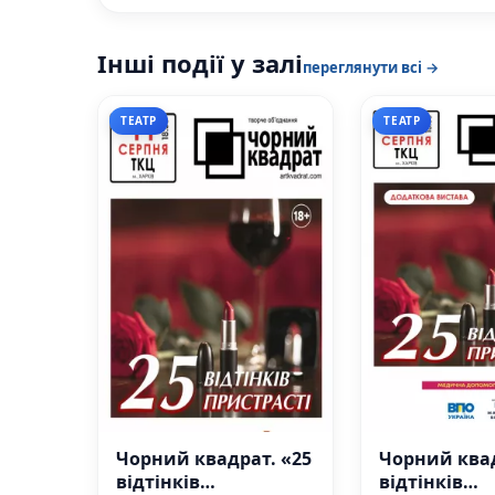
Інші події у залі
переглянути всі →
ТЕАТР
ТЕАТР
Чорний квадрат. «25
Чорний квад
відтінків
відтінків