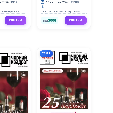
балабола».
я 2026
19:30
14 серпня 2026
19:00
Прем`єра!
-концертний
Театрально-концертний
центр
300₴
КВИТКИ
КВИТКИ
ВІД
ТЕАТР