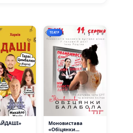
ТЕАТР
АЙДАШІ»
Моновистава
«Обіцянки