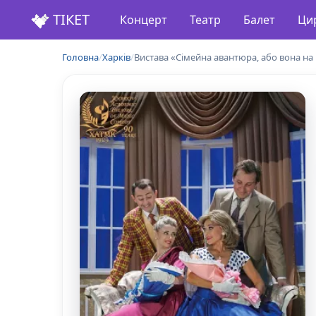
ТІКЕТ
Концерт
Театр
Балет
Ци
Головна
/
Харків
/
Вистава «Сімейна авантюра, або вона на 