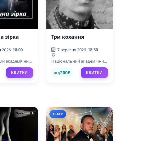
а зірка
Три кохання
я 2026
16:00
7 вересня 2026
18:30
ий академічний
Національний академічний
 театр ім.Лесі
драматичний театр ім.Лесі
Українки
200₴
КВИТКИ
КВИТКИ
ВІД
ТЕАТР