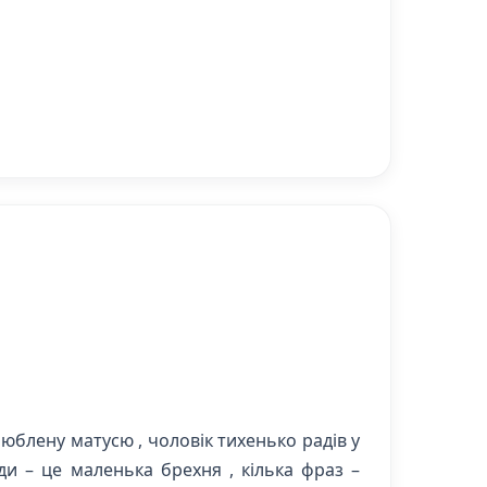
юблену матусю , чоловік тихенько радів у
вди – це маленька брехня , кілька фраз –