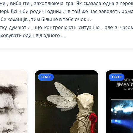
же , вибачте , захоплююча гра. Як сказала одна з геро
ері. Всі ніби родичі одних , і в той же час заводять ром
ебе коханців , тим більше в тебе очок ».
атку думають , що контролюють ситуацію , але з часо
овувати один від одного ...
ТЕАТР
ТЕАТР