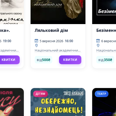
нка».
Ляльковий дім
Безіменн
6
19:00
5 вересня 2026
16:00
6 вересн
кадемічний
Національний академічний
Національн
тр ім.Лесі
драматичний театр ім.Лесі
драматичний
Українки
Українки
500₴
350₴
КВИТКИ
КВИТКИ
ВІД
ВІД
ДІТЯМ
ТЕАТР