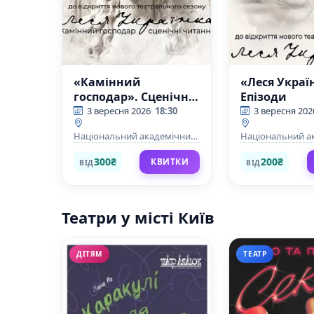
«Камінний
«Леся Украї
господар». Сценічні
Епізоди
читання.
3 вересня 2026
18:30
3 вересня 202
Національний академічний
Національний а
драматичний театр ім.Лесі
драматичний теа
Українки
Українки
300₴
200₴
КВИТКИ
ВІД
ВІД
Театри у місті Київ
ДІТЯМ
ТЕАТР