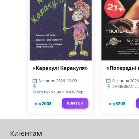
«Каракулі Каракуля»
«Попередні 
8 серпня 2026
11:00
8 серпня 2026
CARIBBEAN cl
Театр кукол на лівому березі
Дніпра
200₴
520₴
КВИТКИ
ВІД
ВІД
Клієнтам