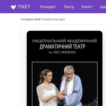
ТІКЕТ
Концерт
Театр
Балет
Ци
Головна
/
Київ
/
Сімейна вечеря