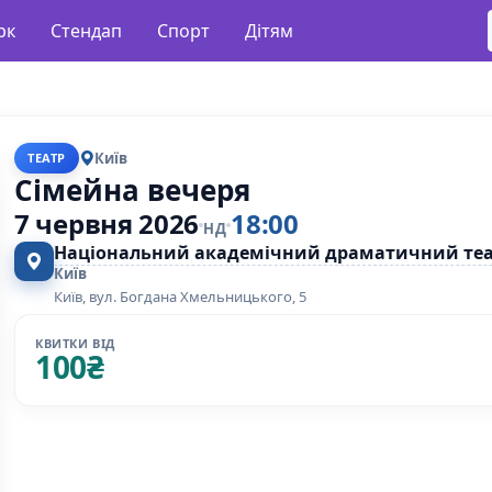
рк
Стендап
Спорт
Дітям
Київ
ТЕАТР
Сімейна вечеря
7 червня 2026
18:00
НД
Національний академічний драматичний теат
Київ
Київ, вул. Богдана Хмельницького, 5
КВИТКИ ВІД
100
₴