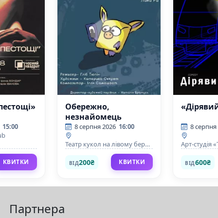
пестощі»
Обережно,
«Дірявий
незнайомець
15:00
8 серпня 2026
16:00
8 серпня
ub
Театр кукол на лівому березі
Арт-студія 
Дніпра
200₴
600₴
КВИТКИ
КВИТКИ
ВІД
ВІД
Партнера