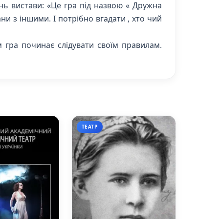
їнь вистави: «Це гра під назвою « Дружна
ани з іншими. І потрібно вгадати , хто чий
м гра починає слідувати своїм правилам.
ТЕАТР