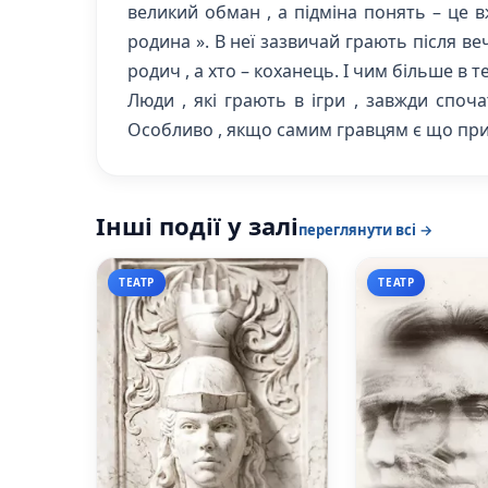
великий обман , а підміна понять – це в
родина ». В неї зазвичай грають після веч
родич , а хто – коханець. І чим більше в т
Люди , які грають в ігри , завжди споч
Особливо , якщо самим гравцям є що прих
Інші події у залі
переглянути всі →
ТЕАТР
ТЕАТР