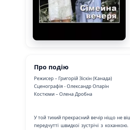
Про подію
Режисер – Григорій Зіскін (Канада)
Сценографія - Олександр Опарін
Костюми – Олена Дробна
У той тихий прекрасний вечір ніщо не ві
передчутті швидкої зустрічі з коханкою.