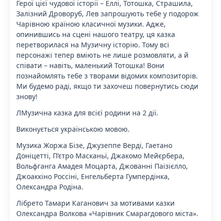
Герої цієї чудової історії – Еллі, Тотошка, Страшила,
Залізний Дроворуб, Лев запрошують тебе у подорож
Чарівною країною класичної музики. Адже,
опинившись на сцені нашого театру, ця казка
перетворилася на Музичну історію. Тому всі
персонажі тепер вміють не лише розмовляти, а й
співати – навіть, маленький Тотошка! Вони
познайомлять тебе з творами відомих композиторів.
Ми будемо раді, якщо ти захочеш повернутись сюди
знову!
ЛМузична казка для всієї родини на 2 дії.
Виконується українською мовою.
Музика Жоржа Бізе, Джузеппе Верді, Гаетано
Доніцетті, П’єтро Масканьї, Джакомо Мейєрбера,
Вольфганга Амадея Моцарта, Джованні Паізієлло,
Джоаккіно Россіні, Енгельберта Гумпердінка,
Олександра Родіна.
Лібрето Тамари Каганович за мотивами казки
Олександра Волкова «Чарівник Смарагдового міста».