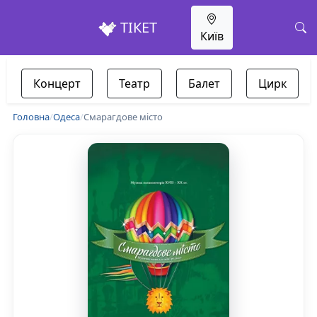
ТІКЕТ
Київ
Концерт
Театр
Балет
Цирк
Головна
/
Одеса
/
Смарагдове місто