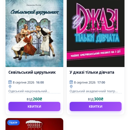
Севільський цирульник
У джазі тільки дівчата
8 серпня 2026
16:00
8 серпня 2026
17:00
Одеський національний
Одеський академічний театр
академічний театр опери та
музичної комедії імені М.
260₴
300₴
ВІД
ВІД
балету
Водяного
КВИТКИ
КВИТКИ
ТЕАТР