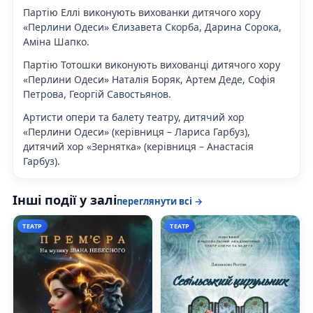
Партію Еллі виконують вихованки дитячого хору
«Перлини Одеси» Єлизавета Скорба, Дарина Сорока,
Аміна Шапко.
Партію Тотошки виконують вихованці дитячого хору
«Перлини Одеси» Наталія Боряк, Артем Деде, Софія
Петрова, Георгій Савостьянов.
Артисти опери та балету театру, дитячий хор
«Перлини Одеси» (керівниця – Лариса Гарбуз),
дитячий хор «Зернятка» (керівниця – Анастасія
Гарбуз).
Інші події у залі
переглянути всі →
ТЕАТР
ТЕАТР