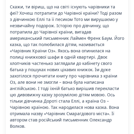
Скажи, ти віриш, що на світі існують чарівники та
феї? Хочеш потрапити до Чарівної країни? Тоді разом
з дівчинкою Еллі та її песиком Тото ми вирушаємо у
незвичайну подорож. Історію про дівчинку, що
потрапила до Чарівної країни, вигадав
американський письменник Лаймен Френк Баум. Його
казка, що так полюбилася дітям, називається
«Чарівник Країни Оз». Якось вона опинилася на
полиці книжкової шафи в одній квартирі. Двоє
хлопчиків частенько заглядали до кабінету свого
батька у пошуках нових цікавих книжок. Їм дуже
захотілося прочитати книгу про чарівника з країни
Оз, але вони не змогли – вона була написана
англійською. І тоді їхній батько вирішив перекласти
цю дивовижну казку зрозумілою дітям мовою. Ось
тільки дівчинка Дороті стала Еллі, а країна Оз –
Чарівною країною. Так народилася нова казка. Вона
отримала назву «Чарівник Смарагдового міста». Її
автором став російський письменник Олександр
Волков.