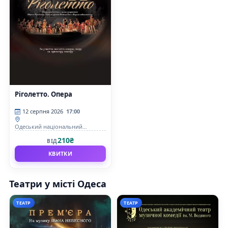
Ріголетто. Опера
12 серпня 2026
17:00
Одеський національний
академічний театр опери та
210₴
ВІД
балету
КВИТКИ
Театри у місті Одеса
ТЕАТР
ТЕАТР