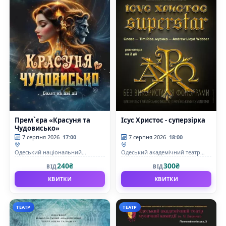
Прем`єра «Красуня та
Ісус Христос - суперзірка
Чудовисько»
7 серпня 2026
17:00
7 серпня 2026
18:00
Одеський національний
Одеський академічний театр
академічний театр опери та
музичної комедії імені М.
240₴
300₴
ВІД
ВІД
балету
Водяного
КВИТКИ
КВИТКИ
ТЕАТР
ТЕАТР