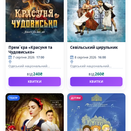
Прем`єра «Красуня та
Севільський цирульник
Чудовисько»
7 серпня 2026
17:00
8 серпня 2026
16:00
Одеський національний
Одеський національний
академічний театр опери та
академічний театр опери та
240₴
260₴
ВІД
ВІД
балету
балету
КВИТКИ
КВИТКИ
ТЕАТР
ДІТЯМ