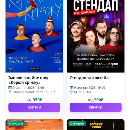
Імпровізаційне шоу
Стендап та коктейлі
«Королі крінжу»
9 серпня 2026
16:00
9 серпня 2026
19:00
Underground Standup Club
KOMEDIANT
350₴
200₴
ВІД
ВІД
КВИТКИ
КВИТКИ
СТЕНДАП
СТЕНДАП