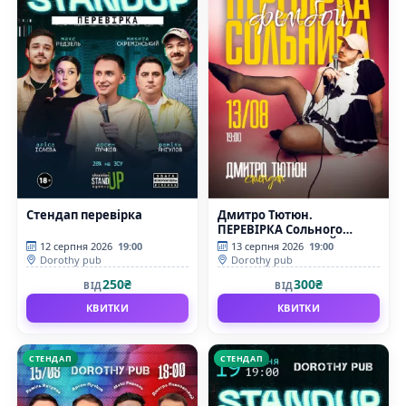
Стендап перевірка
Дмитро Тютюн.
ПЕРЕВІРКА Сольного
стендапу «ФЕМБОЙ»
12 серпня 2026
19:00
13 серпня 2026
19:00
Dorothy pub
Dorothy pub
250₴
300₴
ВІД
ВІД
КВИТКИ
КВИТКИ
СТЕНДАП
СТЕНДАП