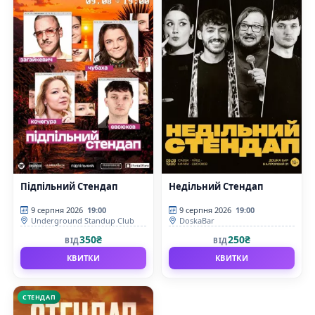
Підпільний Стендап
Недільний Стендап
9 серпня 2026
19:00
9 серпня 2026
19:00
Underground Standup Club
DoskaBar
350₴
250₴
ВІД
ВІД
КВИТКИ
КВИТКИ
СТЕНДАП