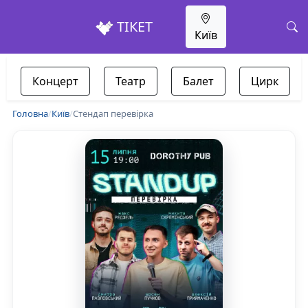
ТІКЕТ
Київ
Концерт
Театр
Балет
Цирк
Головна
/
Київ
/
Стендап перевірка