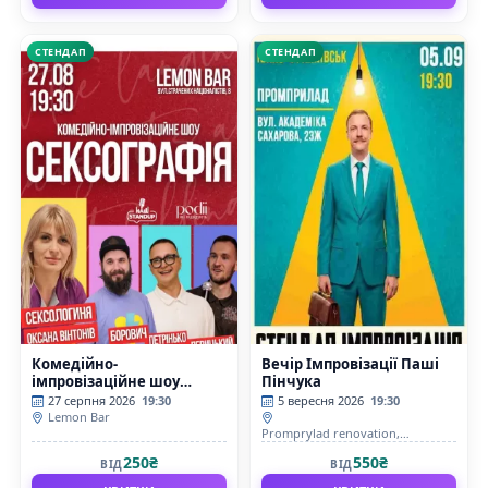
СТЕНДАП
СТЕНДАП
Комедійно-
Вечір Імпровізації Паші
імпровізаційне шоу
Пінчука
«Сексоргафія»
27 серпня 2026
19:30
5 вересня 2026
19:30
Lemon Bar
Promprylad renovation,
Конференц-зал
250₴
550₴
ВІД
ВІД