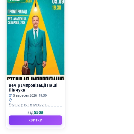
Вечір Імпровізації Паші
Пінчука
5 вересня 2026
19:30
Promprylad renovation,
Конференц-зал
550₴
ВІД
КВИТКИ