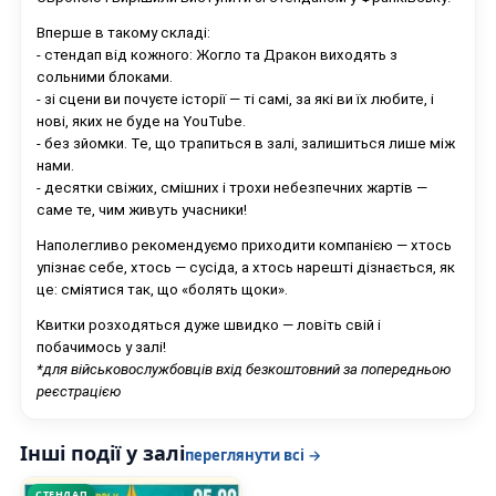
Вперше в такому складі:
- cтендап від кожного: Жогло та Дракон виходять з
сольними блоками.
- зі сцени ви почуєте історії — ті самі, за які ви їх любите, і
нові, яких не буде на YouTube.
- без зйомки. Те, що трапиться в залі, залишиться лише між
нами.
- десятки свіжих, смішних і трохи небезпечних жартів —
саме те, чим живуть учасники!
Наполегливо рекомендуємо приходити компанією — хтось
упізнає себе, хтось — сусіда, а хтось нарешті дізнається, як
це: сміятися так, що «болять щоки».
Квитки розходяться дуже швидко — ловіть свій і
побачимось у залі!
*для військовослужбовців вхід безкоштовний за попередньою
реєстрацією
Інші події у залі
переглянути всі →
СТЕНДАП