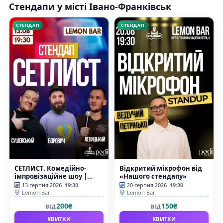
Стендапи у місті Івано-Франківськ
СТЕНДАП
СТЕНДАП
СЕТЛИСТ. Комедійно-
Відкритий мікрофон від
імпровізаційне шоу |
«Нашого стендапу»
Борович, Сушевський,
13 серпня 2026
19:30
20 серпня 2026
19:30
Левицький
Lemon Bar
Lemon Bar
200₴
150₴
ВІД
ВІД
КВИТКИ
КВИТКИ