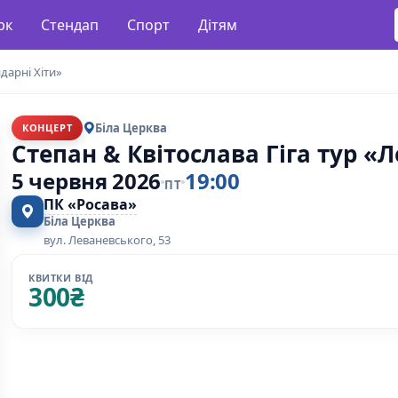
рк
Стендап
Спорт
Дітям
дарні Хіти»
Біла Церква
КОНЦЕРТ
Степан & Квітослава Гіга тур «Л
5 червня 2026
19:00
ПТ
ПК «Росава»
Біла Церква
вул. Леваневського, 53
КВИТКИ ВІД
300
₴