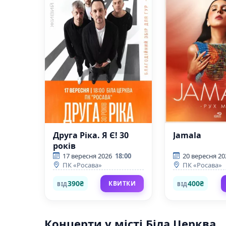
Друга Ріка. Я Є! 30
Jamala
років
17 вересня 2026
18:00
20 вересня 20
ПК «Росава»
ПК «Росава»
390₴
400₴
КВИТКИ
ВІД
ВІД
Концерти у місті Біла Церква