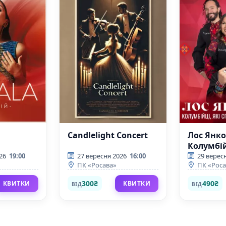
Candlelight Concert
Лос Янко
Колумбій
співають
26
19:00
27 вересня 2026
16:00
29 верес
ПК «Росава»
ПК «Роса
пісні
300₴
490₴
КВИТКИ
КВИТКИ
ВІД
ВІД