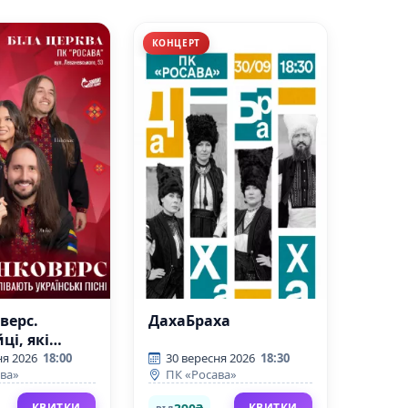
КОНЦЕРТ
верс.
ДахаБраха
ці, які
 українські
ня 2026
18:00
30 вересня 2026
18:30
ва»
ПК «Росава»
КВИТКИ
КВИТКИ