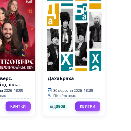
верс.
ДахаБраха
ці, які
 українські
ня 2026
18:00
30 вересня 2026
18:30
ва»
ПК «Росава»
390₴
КВИТКИ
КВИТКИ
ВІД