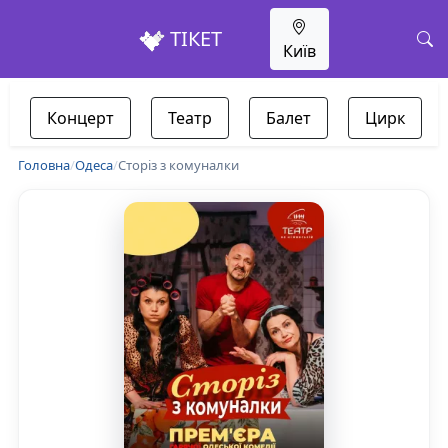
ТІКЕТ
Київ
Концерт
Театр
Балет
Цирк
Головна
/
Одеса
/
Сторіз з комуналки