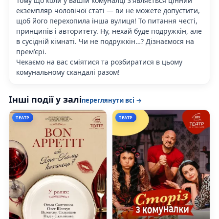
Тому що коли у вашій комуналці з'являється цінний
екземпляр чоловічої статі — ви не можете допустити,
щоб його перехопила інша вулиця! То питання честі,
принципів і авторитету. Ну, нехай буде подружкін, але
в сусідній кімнаті. Чи не подружкін…? Дізнаємося на
премʼєрі.
Чекаємо на вас сміятися та розбиратися в цьому
комунальному скандалі разом!
Інші події у залі
переглянути всі →
ТЕАТР
ТЕАТР