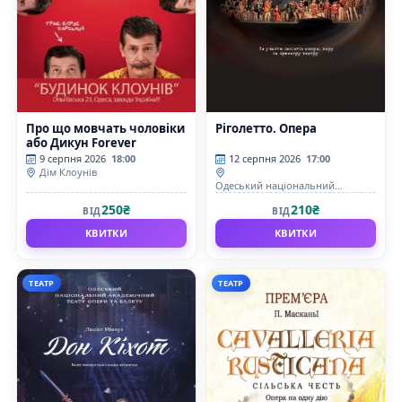
Про що мовчать чоловіки
Ріголетто. Опера
або Дикун Forever
9 серпня 2026
18:00
12 серпня 2026
17:00
Дім Клоунів
Одеський національний
академічний театр опери та
250₴
210₴
ВІД
ВІД
балету
КВИТКИ
КВИТКИ
ТЕАТР
ТЕАТР