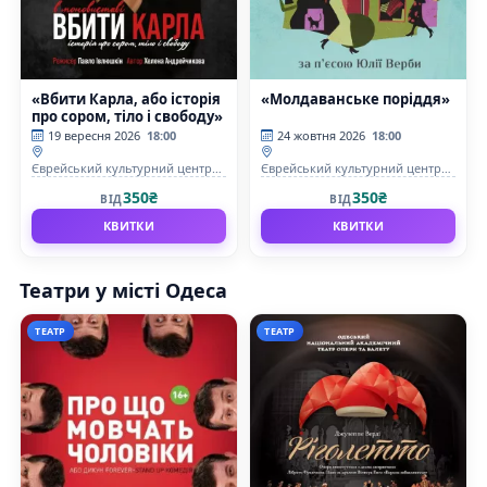
«Вбити Карла, або історія
«Молдаванське поріддя»
про сором, тіло і свободу»
19 вересня 2026
18:00
24 жовтня 2026
18:00
Єврейський культурний центр
Єврейський культурний центр
«Beit Grand»
«Beit Grand»
350₴
350₴
ВІД
ВІД
КВИТКИ
КВИТКИ
Театри у місті Одеса
ТЕАТР
ТЕАТР