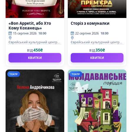
«Bon Appetit, або Хто
Сторіз з комуналки
Кому Коханець»
15 серпня 2026
18:00
22 серпня 2026
18:00
Єврейський культурний центр
Єврейський культурний центр
«Beit Grand»
«Beit Grand»
450₴
350₴
ВІД
ВІД
КВИТКИ
КВИТКИ
ТЕАТР
ТЕАТР