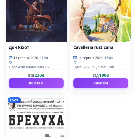
Дон Кіхот
Cavalleria rusticana
13 серпня 2026
17:00
14 серпня 2026
17:00
Одеський національний
Одеський національний
академічний театр опери та
академічний театр опери та
230₴
190₴
ВІД
ВІД
балету
балету
КВИТКИ
КВИТКИ
ТЕАТР