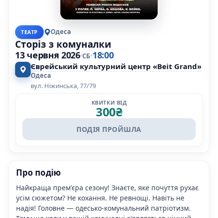
Одеса
ТЕАТР
Сторіз з комуналки
13 червня 2026
18:00
СБ
Єврейський культурний центр «Beit Grand»
Одеса
вул. Ніжинська, 77/79
КВИТКИ ВІД
300
₴
ПОДІЯ ПРОЙШЛА
Про подію
Найкраща премʼєра сезону! Знаєте, яке почуття рухає
усім сюжетом? Не кохання. Не ревнощі. Навіть не
надія! Головне — одесько-комунальний патріотизм.