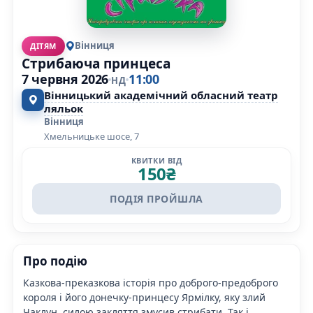
Вінниця
ДІТЯМ
Стрибаюча принцеса
7 червня 2026
11:00
НД
Вінницький академічний обласний театр
ляльок
Вінниця
Хмельницьке шосе, 7
КВИТКИ ВІД
150
₴
ПОДІЯ ПРОЙШЛА
Про подію
Казкова-преказкова історія про доброго-предоброго
короля і його донечку-принцесу Ярмілку, яку злий
Чаклун, силою закляття змусив стрибати. Так і