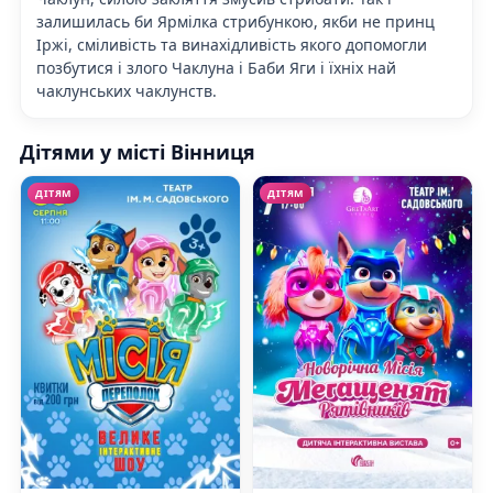
залишилась би Ярмілка стрибункою, якби не принц
Іржі, сміливість та винахідливість якого допомогли
позбутися і злого Чаклуна і Баби Яги і їхніх най
чаклунських чаклунств.
Дітями у місті Вінниця
ДІТЯМ
ДІТЯМ