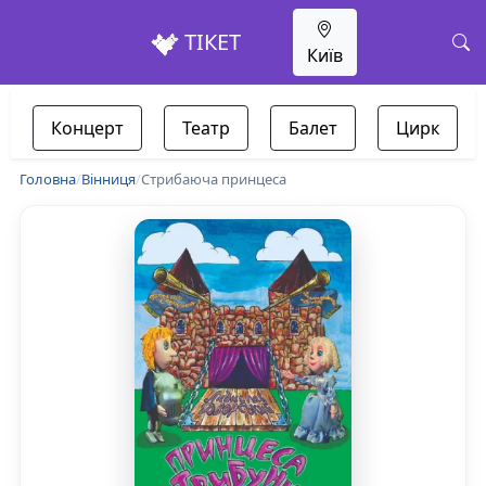
ТІКЕТ
Київ
Концерт
Театр
Балет
Цирк
Головна
/
Вінниця
/
Стрибаюча принцеса