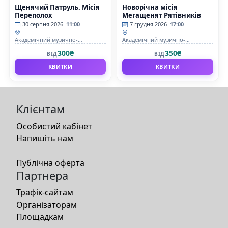
Щенячий Патруль. Місія
Новорічна місія
Переполох
Мегащенят Рятівників
30 серпня 2026
11:00
7 грудня 2026
17:00
Академічний музично-
Академічний музично-
драматичний театр ім. М.
драматичний театр ім. М.
300₴
350₴
ВІД
ВІД
Садовського
Садовського
КВИТКИ
КВИТКИ
Клієнтам
Особистий кабінет
Напишіть нам
Публічна оферта
Партнера
Трафік-сайтам
Організаторам
Площадкам