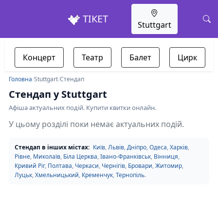
ТІКЕТ
Stuttgart
Концерт
Театр
Балет
Цирк
Головна
/
Stuttgart
/
Стендап
Стендап у Stuttgart
Афіша актуальних подій. Купити квитки онлайн.
У цьому розділі поки немає актуальних подій.
Стендап в інших містах:
Київ
,
Львів
,
Дніпро
,
Одеса
,
Харків
,
Рівне
,
Миколаїв
,
Біла Церква
,
Івано-Франківськ
,
Вінниця
,
Кривий Ріг
,
Полтава
,
Черкаси
,
Чернігів
,
Бровари
,
Житомир
,
Луцьк
,
Хмельницький
,
Кременчук
,
Тернопіль
.