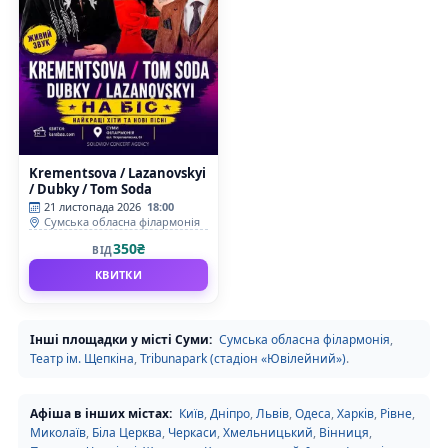
Krementsova / Lazanovskyi
/ Dubky / Tom Soda
21 листопада 2026
18:00
Сумська обласна філармонія
350₴
ВІД
КВИТКИ
Інші площадки у місті Суми:
Сумська обласна філармонія
,
Театр ім. Щепкіна
,
Tribunapark (стадіон «Ювілейний»)
.
Афіша в інших містах:
Київ
,
Дніпро
,
Львів
,
Одеса
,
Харків
,
Рівне
,
Миколаїв
,
Біла Церква
,
Черкаси
,
Хмельницький
,
Вінниця
,