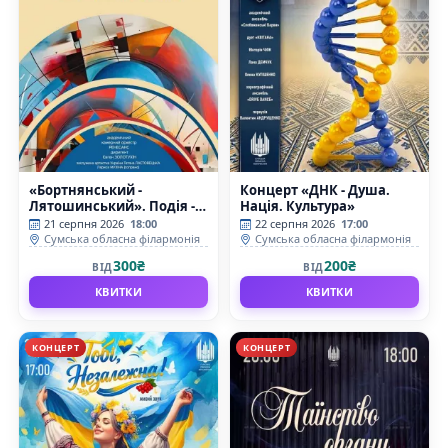
«Бортнянський -
Концерт «ДНК - Душа.
Лятошинський». Подія -
Нація. Культура»
концерт
21 серпня 2026
18:00
22 серпня 2026
17:00
Сумська обласна філармонія
Сумська обласна філармонія
300₴
200₴
ВІД
ВІД
КВИТКИ
КВИТКИ
КОНЦЕРТ
КОНЦЕРТ