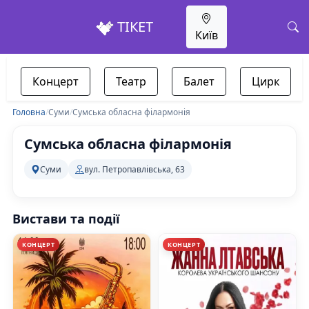
ТІКЕТ
Київ
Концерт
Театр
Балет
Цирк
Головна
/
Суми
/
Сумська обласна філармонія
Сумська обласна філармонія
Суми
вул. Петропавлівська, 63
Вистави та події
КОНЦЕРТ
КОНЦЕРТ