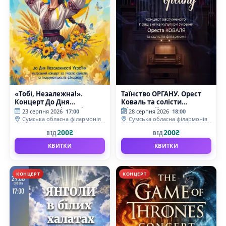
«Тобі, Незалежна!».
Таїнство ОРГАНУ. Орест
Концерт До Дня
Коваль та солісти
Незалежності України
філармонії
23 серпня 2026
17:00
28 серпня 2026
18:00
Сумська обласна філармонія
Сумська обласна філармонія
200₴
200₴
ВІД
ВІД
КВИТКИ
КВИТКИ
КОНЦЕРТ
КОНЦЕРТ