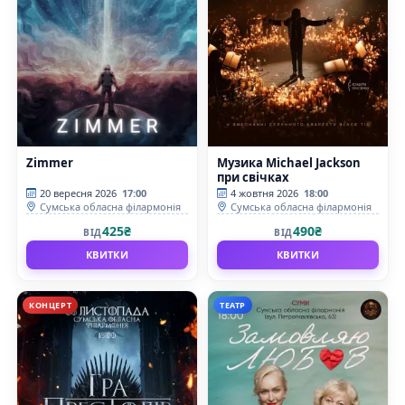
Zimmer
Музика Michael Jackson
при свічках
20 вересня 2026
17:00
4 жовтня 2026
18:00
Сумська обласна філармонія
Сумська обласна філармонія
425₴
490₴
ВІД
ВІД
КВИТКИ
КВИТКИ
КОНЦЕРТ
ТЕАТР