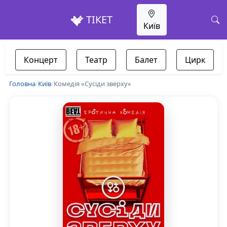
ТІКЕТ
Київ
Концерт
Театр
Балет
Цирк
Головна
/
Київ
/
Комедія «Сусіди зверху»