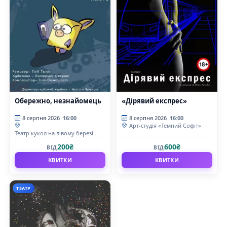
Обережно, незнайомець
«Дірявий експрес»
8 серпня 2026
16:00
8 серпня 2026
16:00
Арт-студія «Темний Софіт»
Театр кукол на лівому березі
Дніпра
200₴
600₴
ВІД
ВІД
КВИТКИ
КВИТКИ
ТЕАТР