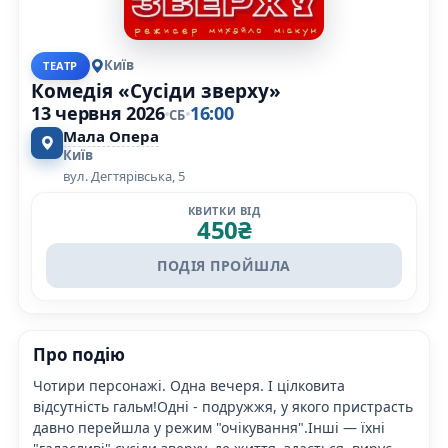
Київ
ТЕАТР
Комедія «Сусіди зверху»
13 червня 2026
16:00
СБ
Мала Опера
Київ
вул. Дегтярівська, 5
КВИТКИ ВІД
450
₴
ПОДІЯ ПРОЙШЛА
Про подію
Чотири персонажі. Одна вечеря. І цілковита
відсутність гальм!Одні - подружжя, у якого пристрасть
давно перейшла у режим "очікування".Інші — їхні