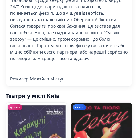
"галасливі" сусіди зверху, де життя, здається, вирує
24/7.Коли ці дві пари сідають за один стіл,
починається феєрія, що змішує відвертість,
незручність та шалений сміх.Обережно! Якщо ви
боїтеся говорити про свої бажання, ця вистава для
вас небезпечна, але надзвичайно корисна."Сусіди
зверху" — це смішно, трохи соромно і до болю
впізнавано. Гарантуємо: після фіналу ви захочете або
міцно обійняти свого партнера, або нарешті серйозно
поговорити. А краще - все та одразу.
Режисер Михайло Міскун
Театри у місті Київ
ДІТЯМ
ТЕАТР