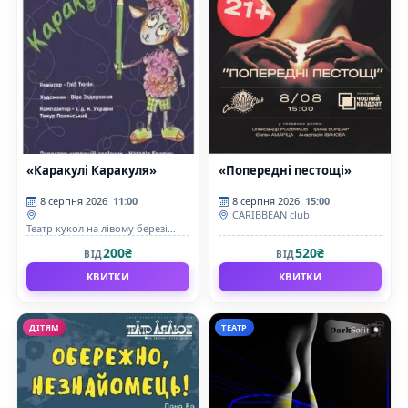
«Каракулі Каракуля»
«Попередні пестощі»
8 серпня 2026
11:00
8 серпня 2026
15:00
CARIBBEAN club
Театр кукол на лівому березі
Дніпра
200₴
520₴
ВІД
ВІД
КВИТКИ
КВИТКИ
ДІТЯМ
ТЕАТР