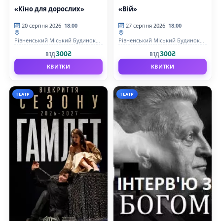
«Кіно для дорослих»
«Вій»
20 серпня 2026
18:00
27 серпня 2026
18:00
Рівненський Міський Будинок
Рівненський Міський Будинок
Культури
Культури
300₴
300₴
ВІД
ВІД
КВИТКИ
КВИТКИ
ТЕАТР
ТЕАТР