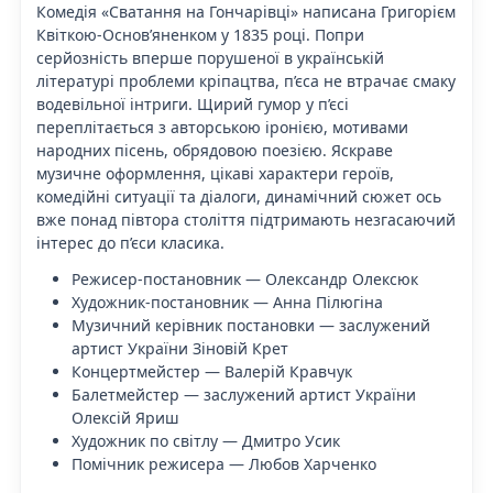
Комедія «Сватання на Гончарівці» написана Григорієм
Квіткою-Основ’яненком у 1835 році. Попри
серйозність вперше порушеної в українській
літературі проблеми кріпацтва, п’єса не втрачає смаку
водевільної інтриги. Щирий гумор у п’єсі
переплітається з авторською іронією, мотивами
народних пісень, обрядовою поезією. Яскраве
музичне оформлення, цікаві характери героїв,
комедійні ситуації та діалоги, динамічний сюжет ось
вже понад півтора століття підтримають незгасаючий
інтерес до п’єси класика.
Режисер-постановник — Олександр Олексюк
Художник-постановник — Анна Пілюгіна
Музичний керівник постановки — заслужений
артист України Зіновій Крет
Концертмейстер — Валерій Кравчук
Балетмейстер — заслужений артист України
Олексій Яриш
Художник по світлу — Дмитро Усик
Помічник режисера — Любов Харченко