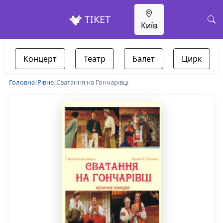
ТІКЕТ
Київ
Концерт
Театр
Балет
Цирк
Головна
/
Рівне
/
Сватання на Гончарівці