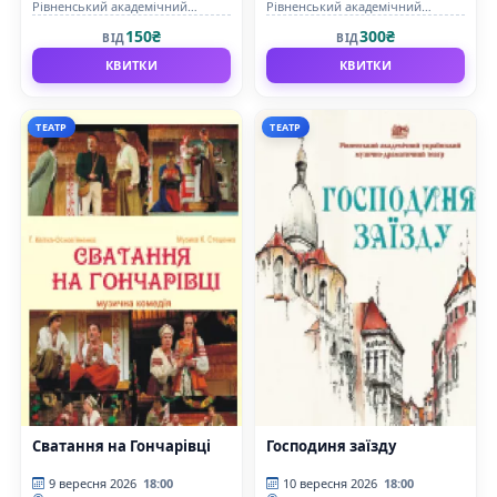
Рівненський академічний
Рівненський академічний
український музично-
український музично-
150₴
300₴
ВІД
ВІД
драматичний театр
драматичний театр
КВИТКИ
КВИТКИ
ТЕАТР
ТЕАТР
Сватання на Гончарівці
Господиня заїзду
9 вересня 2026
18:00
10 вересня 2026
18:00