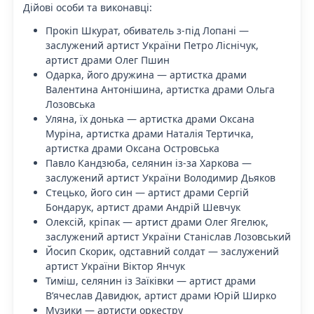
Дійові особи та виконавці:
Прокіп Шкурат, обиватель з-під Лопані —
заслужений артист України Петро Ліснічук,
артист драми Олег Пшин
Одарка, його дружина — артистка драми
Валентина Антонішина, артистка драми Ольга
Лозовська
Уляна, їх донька — артистка драми Оксана
Муріна, артистка драми Наталія Тертичка,
артистка драми Оксана Островська
Павло Кандзюба, селянин із-за Харкова —
заслужений артист України Володимир Дьяков
Стецько, його син — артист драми Сергій
Бондарук, артист драми Андрій Шевчук
Олексій, кріпак — артист драми Олег Ягелюк,
заслужений артист України Станіслав Лозовський
Йосип Скорик, одставний солдат — заслужений
артист України Віктор Янчук
Тиміш, селянин із Заїківки — артист драми
В’ячеслав Давидюк, артист драми Юрій Ширко
Музики — артисти оркестру