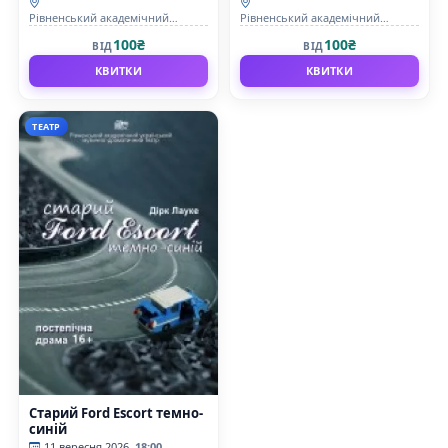
Рівненський академічний
Рівненський академічний
український музично-
український музично-
100₴
100₴
ВІД
ВІД
драматичний театр
драматичний театр
КВИТКИ
КВИТКИ
ТЕАТР
Старий Ford Escort темно-
синій
11 вересня 2026
18:00