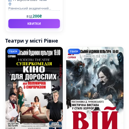
Рівненський академічний
український музично-
200₴
ВІД
драматичний театр
КВИТКИ
Театри у місті Рівне
ТЕАТР
ТЕАТР