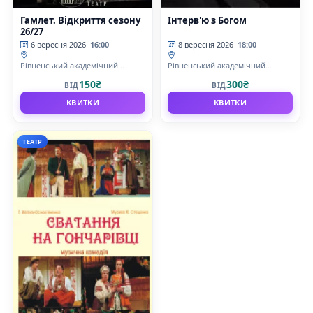
Гамлет. Відкриття сезону
Інтерв'ю з Богом
26/27
6 вересня 2026
16:00
8 вересня 2026
18:00
Рівненський академічний
Рівненський академічний
український музично-
український музично-
150₴
300₴
ВІД
ВІД
драматичний театр
драматичний театр
КВИТКИ
КВИТКИ
ТЕАТР