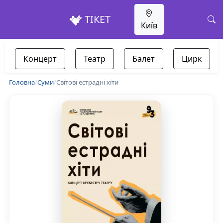
ТІКЕТ
Київ
Концерт
Театр
Балет
Цирк
Головна
/
Суми
/
Світові естрадні хіти