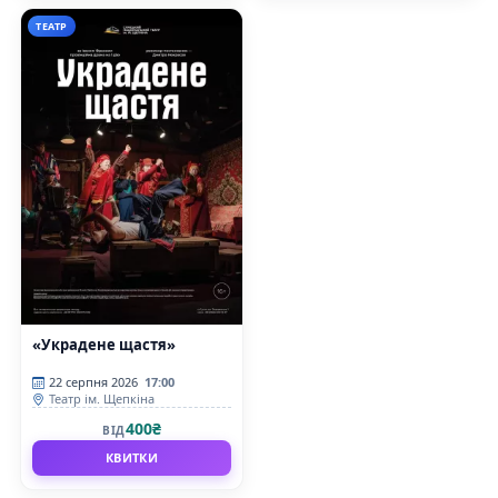
ТЕАТР
«Украдене щастя»
22 серпня 2026
17:00
Театр ім. Щепкіна
400₴
ВІД
КВИТКИ