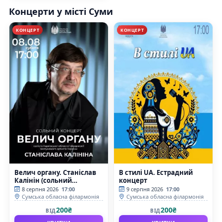
Концерти у місті Суми
КОНЦЕРТ
КОНЦЕРТ
Велич органу. Станіслав
В стилі UA. Естрадний
Калінін (сольний
концерт
концерт)
8 серпня 2026
17:00
9 серпня 2026
17:00
Сумська обласна філармонія
Сумська обласна філармонія
200₴
200₴
ВІД
ВІД