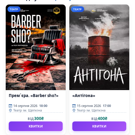
ТЕАТР
ТЕАТР
Прем`єра. «Barber sho?»
«Антігона»
14 серпня 2026
18:00
15 серпня 2026
17:00
Театр ім. Щепкіна
Театр ім. Щепкіна
300₴
400₴
ВІД
ВІД
КВИТКИ
КВИТКИ