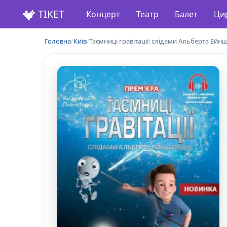
ТІКЕТ
Концерт
Театр
Балет
Ци
Головна
/
Київ
/
Таємниці гравітації: слідами Альберта Ейн