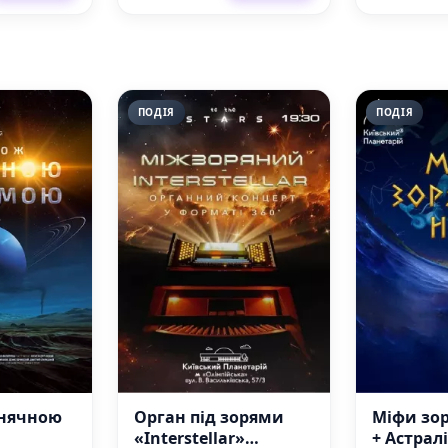
ПОДІЯ
ПОДІЯ
нячною
Орган під зорями
Міфи зор
«Interstellar»
+ Астралі