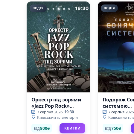
ПОДІЯ
ПОДІЯ
Оркестр під зорями
Подорож Со
«Jazz Pop Rock»
системою
(Київський
(Київський
7 серпня 2026
19:30
7 серпня 2026
Київський планетарій
Київський пл
планетарій)
планетарій)
800₴
750₴
КВИТКИ
ВІД
ВІД