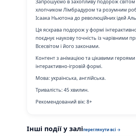
Запрошуємо в захопливу подорож світом г
хлопчиком Лімбрадуром та розумним робото
Ісаака Ньютона до революційних ідей Ал
Ця яскрава подорож у формі інтерактивної 
поєднує наукову точність із чарівними пр
Всесвітом і його законами.
Контент з анімацією та цікавими героями
інтерактивно-ігровій формі.
Мова:
українська, англійська.
Тривалість
: 45 хвилин.
Рекомендований вік:
8+
Інші події у залі
переглянути всі →