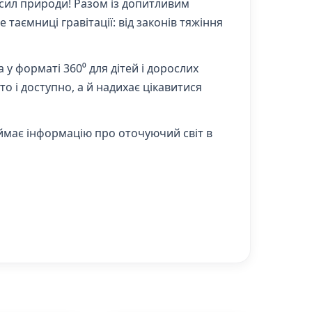
 сил природи! Разом із допитливим
таємниці гравітації: від законів тяжіння
 у форматі 360⁰ для дітей і дорослих
о і доступно, а й надихає цікавитися
иймає інформацію про оточуючий світ в