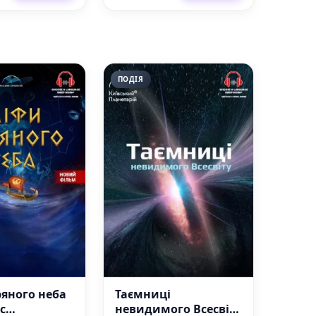
ПОДІЯ
яного неба
Таємниці
с
невидимого Всесвіту