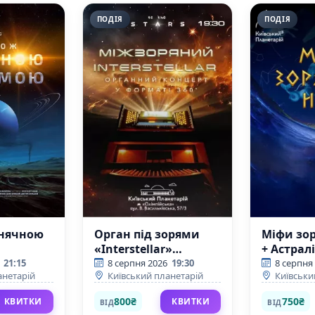
ПОДІЯ
ПОДІЯ
нячною
Орган під зорями
Міфи зор
«Interstellar»
+ Астралі
(Київський
(Київсь
21:15
8 серпня 2026
19:30
8 серпня
анетарій
Київський планетарій
Київськи
планетарій)
планетар
800₴
750₴
КВИТКИ
КВИТКИ
ВІД
ВІД