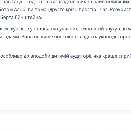
равітації — однієї з найзагадковіших та найважливіших
м Альбі ви помандруєте крізь простір і час. Розкриєте 
ьберта Ейнштейна.
екскурсії з супроводом сучасних технологій звуку, світла
игодами. Вона не лише пояснює складні наукові ідеї прост
 особливо до вподоби дитячій аудиторії, яка краще спр