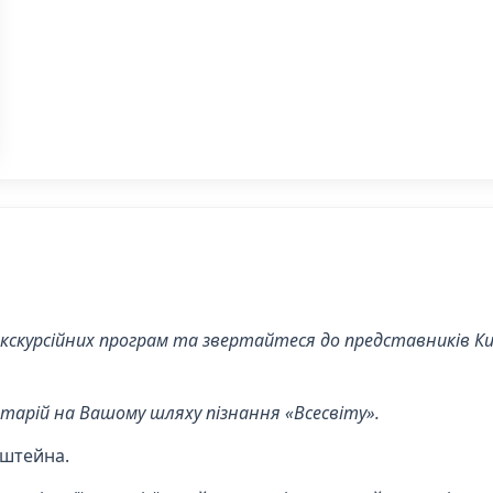
екскурсійних програм та звертайтеся до представників К
етарій на Вашому шляху пізнання «Всесвіту».
нштейна.