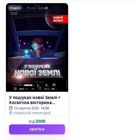
ПОДІЯ
У пошуках нової Землі +
Космічна вікторина
(Київський планетарій)
10 серпня 2026
14:00
Київський планетарій
300₴
ВІД
КВИТКИ