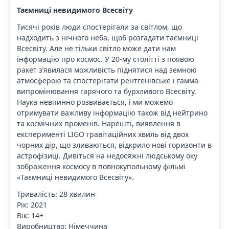
Таємниці невидимого Всесвіту
Тисячі років люди спостерігали за світлом, що
надходить з нічного неба, щоб розгадати таємниці
Всесвіту. Але не тільки світло може дати нам
інформацію про космос. У 20-му столітті з появою
ракет з’явилася можливість піднятися над земною
атмосферою та спостерігати рентгенівське і гамма-
випромінювання гарячого та бурхливого Всесвіту.
Наука невпинно розвивається, і ми можемо
отримувати важливу інформацію також від нейтрино
та космічних променів. Нарешті, виявлення в
експерименті LIGO гравітаційних хвиль від двох
чорних дір, що зливаються, відкрило нові горизонти в
астрофізиці. Дивіться на недосяжні людському оку
зображення космосу в повнокупольному фільмі
«Таємниці невидимого Всесвіту».
Тривалість: 28 хвилин
Рік: 2021
Вік: 14+
Виробництво: Німеччина