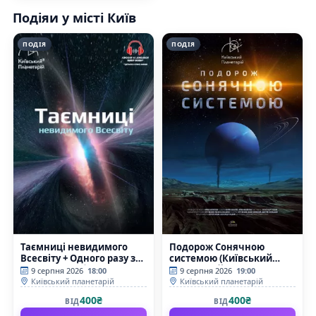
Подіяи у місті Київ
ПОДІЯ
ПОДІЯ
Таємниці невидимого
Подорож Сонячною
Всесвіту + Одного разу за
системою (Київський
Великого Вибуху
планетарій)
9 серпня 2026
18:00
9 серпня 2026
19:00
(Київський планетарій)
Київський планетарій
Київський планетарій
400₴
400₴
ВІД
ВІД