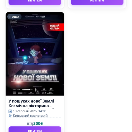
КВИТКИ
КВИТКИ
ПОДІЯ
У пошуках нової Землі +
Космічна вікторина
(Київський планетарій)
10 серпня 2026
14:00
Київський планетарій
300₴
ВІД
КВИТКИ