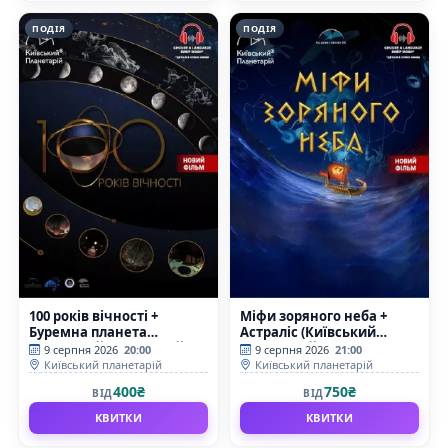
ПОДІЯ
ПОДІЯ
100 років вічності +
Міфи зоряного неба +
Буремна планета
Астраліс (Київський
(Київський планетарій)
планетарій)
9 серпня 2026
20:00
9 серпня 2026
21:00
Київський планетарій
Київський планетарій
400₴
750₴
ВІД
ВІД
КВИТКИ
КВИТКИ