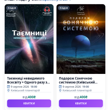
ПОДІЯ
ПОДІЯ
Таємниці невидимого
Подорож Сонячною
Всесвіту + Одного разу за
системою (Київський
Великого Вибуху
планетарій)
9 серпня 2026
18:00
9 серпня 2026
19:00
(Київський планетарій)
Київський планетарій
Київський планетарій
400₴
400₴
ВІД
ВІД
КВИТКИ
КВИТКИ