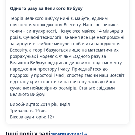
Одного разу за Великого Вибуху
Теорія Великого Вибуху нині є, мабуть, єдиним
поясненням походження Всесвіту. Наш світ виник з
точки – сингулярності, і існує вже майже 14 мільярдів
років. Сучасні технології і знання все ще неспроможні
зазирнути в глибоке минуле і побачити народження
Всесвіту, а теорії базуються лише на математичних
розрахунках і моделях. Фільм «Одного разу за
Великого Вибуху» відкриває дивовижні події моменту
народження простору і часу. Приєднайтеся до
подорожі у просторі і часі, спостерігаючи наш Всесвіт
від стану крихітної точки на початку часів до його
сучасних неймовірних розмірів. Станьте свідками
Великого Вибуху!
Виробництво: 2014 рік, Індія
Тривалість: 16 хв.
Вікова аудиторія: 12+
Інші події у залі
переглянути всі →