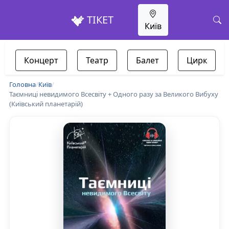
ТІКЕТ
Київ
Концерт
Театр
Балет
Цирк
Головна
/
Київ
/
Таємниці невидимого Всесвіту + Одного разу за Великого Вибуху
(Київський планетарій)