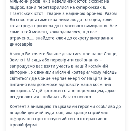
мільйони років. Як з невеличких істот, схожих на
ящірок, вони перетворилися на супер-хижаків,
гігантських істот і тварин з надійною бронею. Разом
Ви спостерігатимете за ними аж до того дня, коли
катастрофа призвела до їх масового вимирання. Але
саме в той момент, коли здавалося, що все
втрачено…., знайдете ключ до секрету виживання
динозаврів!
А якщо Ви хочете більше дізнатися про наше Сонце,
Землю і Місяць або перевірити свої знання –
запрошуємо вас взяти участь в нашій космічній
вікторині. Як виникли місячні кратери? Чому Місяць
світиться? Де Сонце черпає енергію? На ці та інші
питання вам допоможе відповісти наша космічна
вікторина. У цій грі кожен стане переможцем, адже
всі дізнаються і побачать багато нового.
Контент з анімацією та цікавими героями особливо до
вподоби дитячій аудиторії, яка краще сприймає
інформацію про оточуючий світ в інтерактивно-
ігровій формі.