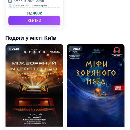
(Київський планетарій)
9 серпня 2026
20:00
Київський планетарій
400₴
ВІД
КВИТКИ
Подіяи у місті Київ
ПОДІЯ
ПОДІЯ