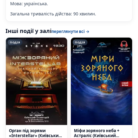
Мова:
українська.
Загальна тривалість дійства
: 90 хвилин.
Інші події у залі
переглянути всі →
ПОДІЯ
ПОДІЯ
Орган під зорями
Міфи зоряного неба +
«Interstellar» (Київський
Астраліс (Київський