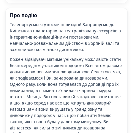
Про подію
Телепортуємося у
космічні вихідні
! Запрошуємо до
Київського планетарію на театралізовану екскурсію з
інтерактивно-анімаційними постановками,
навчально-розважальним дійством в Зоряній залі та
захопливою космічною дискотекою.
Кожен відвідувач матиме унікальну можливість стати
безпосереднім учасником подорожі Всесвітом разом з
допитливою восьмирічною дівчинкою Селестою, яка,
як сподіваємося і Ви, зачарована динозаврами.
Одного разу, коли вона готувалася до доповіді про їх
вимирання, в її кімнаті з’явилася чарівна і мудра
істота – Місяць. Він поставив їй загадкове запитання:
а що, якщо серед нас все ще живуть динозаври?
Разом з Вами вони вирушать у грандіозну та
дивовижну подорож у часі, щоб побачити Землю
такою, якою вона була у далекому минулому. Ви
дізнаєтеся, як сильно змінилися динозаври за