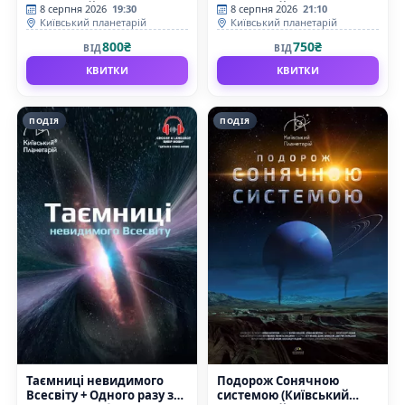
планетарій)
планетарій)
8 серпня 2026
19:30
8 серпня 2026
21:10
Київський планетарій
Київський планетарій
800₴
750₴
ВІД
ВІД
КВИТКИ
КВИТКИ
ПОДІЯ
ПОДІЯ
Таємниці невидимого
Подорож Сонячною
Всесвіту + Одного разу за
системою (Київський