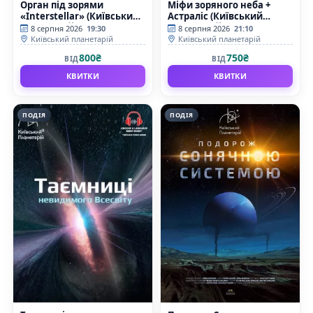
Орган під зорями
Міфи зоряного неба +
«Interstellar» (Київський
Астраліс (Київський
планетарій)
планетарій)
8 серпня 2026
19:30
8 серпня 2026
21:10
Київський планетарій
Київський планетарій
800₴
750₴
ВІД
ВІД
КВИТКИ
КВИТКИ
ПОДІЯ
ПОДІЯ