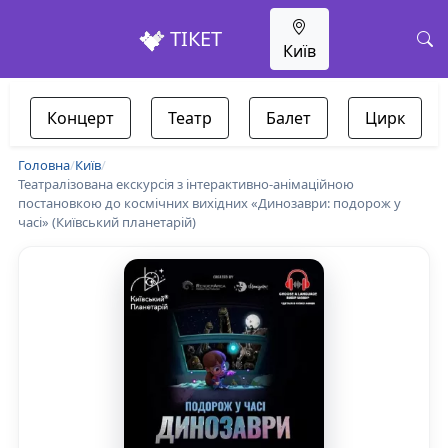
ТІКЕТ
Київ
Концерт
Театр
Балет
Цирк
Головна
/
Київ
/
Театралізована екскурсія з інтерактивно-анімаційною
постановкою до космічних вихідних «Динозаври: подорож у
часі» (Київський планетарій)