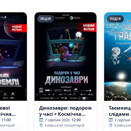
ПОДІЯ
ПОДІЯ
ової
Динозаври: подорож
Таємниці
мічна
у часі + Космічна
слідами
вікторина
Ейнште
11:00
7 серпня 2026
12:00
7 серпня
анетарій
Київський планетарій
Київськи
(Київський
(Київсь