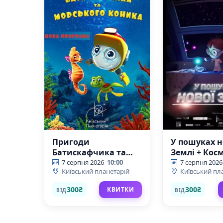
Пригоди
У пошуках н
Батискафчика та
Землі + Кос
Морського Коника +
вікторина
7 серпня 2026
10:00
7 серпня 2026
Київський планетарій
Київський пл
Космікс (Київський
(Київський
планетарій)
планетарій)
300₴
300₴
КВИТКИ
ВІД
ВІД