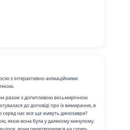
рсію з інтерактивно-анімаційними
текою.
том разом з допитливою восьмирічною
отувалася до доповіді про їх вимирання, в
кщо серед нас все ще живуть динозаври?
ою, якою вона була у далекому минулому.
а ящірок, вони перетворилися на супер-