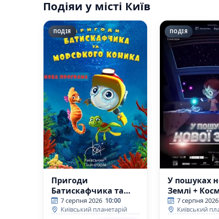
Подіяи у місті Київ
ПОДІЯ
ПОДІЯ
Пригоди
У пошуках н
Батискафчика та
Землі + Кос
Морського Коника +
вікторина
7 серпня 2026
10:00
7 серпня 2026
Київський планетарій
Київський пл
Космікс (Київський
(Київський