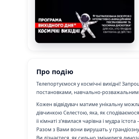
Про подію
Телепортуємося у
космічні вихідні
! Запро
постановками, навчально-розважальним д
Кожен відвідувач матиме унікальну можл
дівчинкою Селестою, яка, як сподіваємося
її кімнаті з’явилася чарівна і мудра істо
Разом з Вами вони вирушать у грандіозн
Ви дізнаєтеся, як сильно змінилися диноз