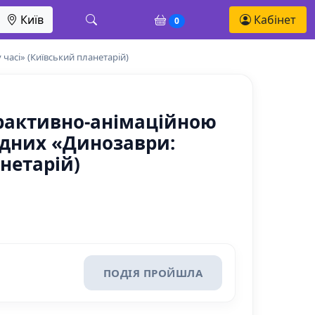
Київ
Кабінет
0
часі» (Київський планетарій)
терактивно-анімаційною
ідних «Динозаври:
нетарій)
ПОДІЯ ПРОЙШЛА