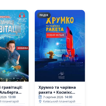
ПОДІЯ
 гравітації:
Хрумко та чарівна
 Альберта
ракета + Космікс
йна
(Київський
 2026
13:00
7 серпня 2026
14:00
й планетарій
Київський планетарій
кий
планетарій)