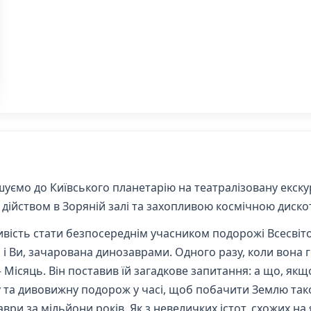
шуємо до Київського планетарію на театралізовану екску
ійством в Зоряній залі та захопливою космічною диско
ивість стати безпосереднім учасником подорожі Всесві
 і Ви, зачарована динозаврами. Одного разу, коли вона г
та – Місяць. Він поставив їй загадкове запитання: а що, я
у та дивовижну подорож у часі, щоб побачити Землю так
аври за мільйони років. Як з невеличких істот, схожих н