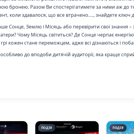
дійною бронею. Разом Ви спостерігатимете за ними аж до т
нт, коли здавалося, що все втрачено…., знайдете ключ 
аше Сонце, Землю і Місяць або перевірити свої знання –
кратери? Чому Місяць світиться? Де Сонце черпає енергі
й грі кожен стане переможцем, адже всі дізнаються і поб
 особливо до вподоби дитячій аудиторії, яка краще спр
ПОДІЯ
ПОДІЯ