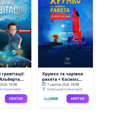
 гравітації:
Хрумко та чарівна
 Альберта
ракета + Космікс
йна
(Київський
 2026
13:00
7 серпня 2026
14:00
й планетарій
Київський планетарій
кий
планетарій)
ій)
300₴
КВИТКИ
КВИТКИ
ВІД