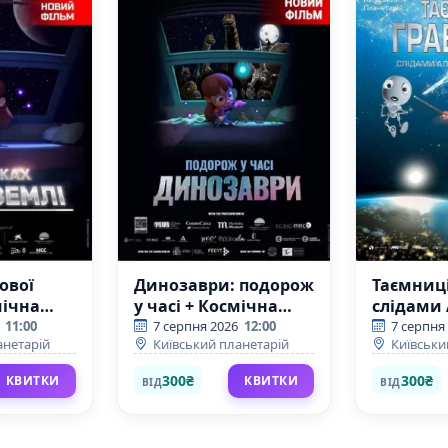
ової
Динозаври: подорож
Таємниці
мічна
у часі + Космічна
слідами
вікторина
Ейнште
11:00
7 серпня 2026
12:00
7 серпня
анетарій
Київський планетарій
Київськи
(Київський
(Київсь
планетарій)
планетар
300₴
300₴
КВИТКИ
КВИТКИ
ВІД
ВІД