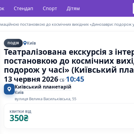
рк
Стендап
Спорт
Дітям
анімаційною постановкою до космічних вихідних «Динозаври: подорож у 
Київ
ПОДІЯ
Театралізована екскурсія з ін
постановкою до космічних вих
подорож у часі» (Київський пла
13 червня 2026
10:45
СБ
Київський планетарій
Київ
вулиця Велика Васильківська, 55
КВИТКИ ВІД
350
₴