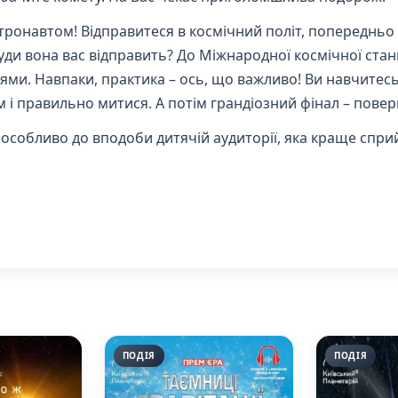
тронавтом! Відправитеся в космічний політ, попередньо
куди вона вас відправить? До Міжнародної космічної стан
ми. Навпаки, практика – ось, що важливо! Ви навчитесь с
м і правильно митися. А потім грандіозний фінал – пове
 особливо до вподоби дитячій аудиторії, яка краще спр
ПОДІЯ
ПОДІЯ