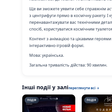
Ще ви зможете уявити себе справжнім ас
з центрифуги прямо в космічну ракету. І 
перенавантажувати вас технічними деталя
спосіб, користуватися космічним туалето
Контент з анімацією та цікавими героями
інтерактивно-ігровій формі.
Мова:
українська.
Загальна тривалість дійства
: 90 хвилин.
Інші події у залі
переглянути всі →
ПОДІЯ
ПОДІЯ