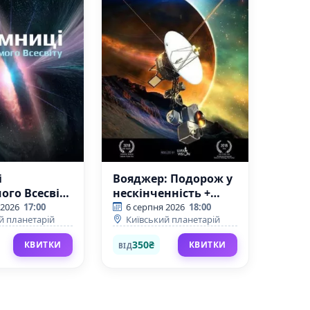
і
Вояджер: Подорож у
го Всесвіту
нескінченність +
 разу за
Земля з МКС
 2026
17:00
6 серпня 2026
18:00
й планетарій
Київський планетарій
о Вибуху
(Київський
кий
планетарій)
350₴
КВИТКИ
КВИТКИ
ВІД
ій)