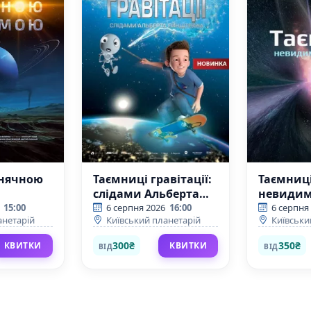
нячною
Таємниці гравітації:
Таємниц
слідами Альберта
невидимо
Ейнштейна
+ Одного
15:00
6 серпня 2026
16:00
6 серпня
анетарій
Київський планетарій
Київськи
(Київський
Великог
планетарій)
(Київсь
300₴
350₴
КВИТКИ
КВИТКИ
ВІД
ВІД
планетар