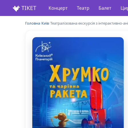
ТІКЕТ
Концерт
Театр
Балет
Ци
Головна
/
Київ
/
Театралізована екскурсія з інтерактивно-а