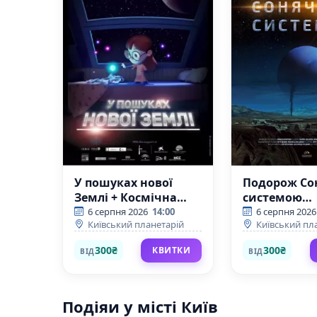
У пошуках нової
Подорож Со
Землі + Космічна
системою
вікторина
(Київський
6 серпня 2026
14:00
6 серпня 2026
Київський планетарій
Київський пл
(Київський
планетарій)
планетарій)
300₴
300₴
КВИТКИ
ВІД
ВІД
Подіяи у місті Київ