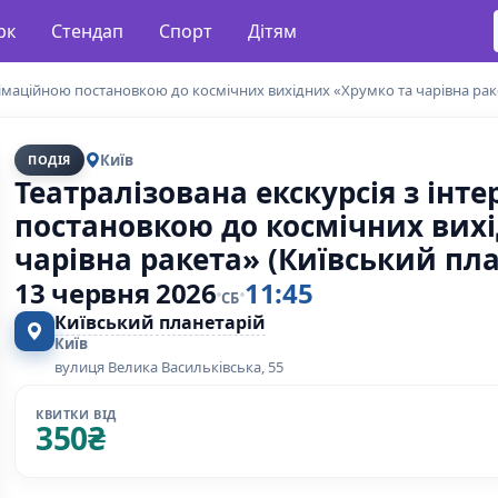
рк
Стендап
Спорт
Дітям
німаційною постановкою до космічних вихідних «Хрумко та чарівна рак
Київ
ПОДІЯ
Театралізована екскурсія з ін
постановкою до космічних вих
чарівна ракета» (Київський пла
13 червня 2026
11:45
СБ
Київський планетарій
Київ
вулиця Велика Васильківська, 55
КВИТКИ ВІД
350
₴