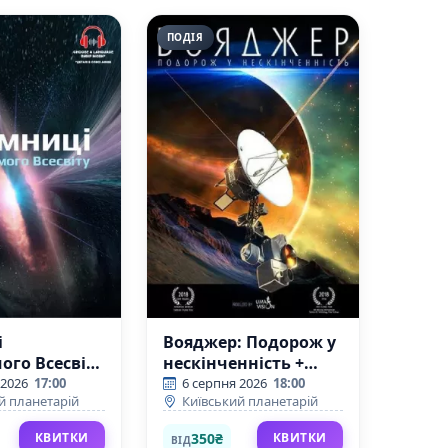
ПОДІЯ
і
Вояджер: Подорож у
го Всесвіту
нескінченність +
 разу за
Земля з МКС
 2026
17:00
6 серпня 2026
18:00
й планетарій
Київський планетарій
о Вибуху
(Київський
кий
планетарій)
350₴
КВИТКИ
КВИТКИ
ВІД
ій)