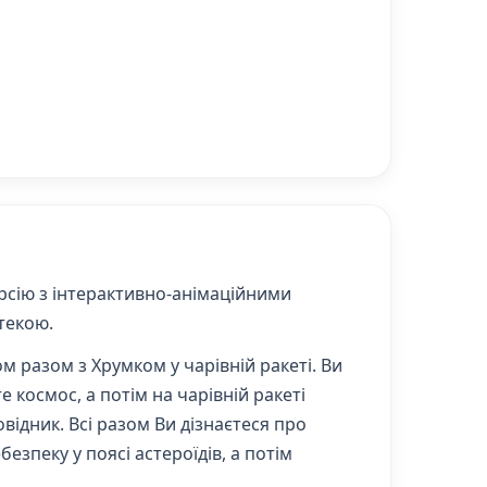
рсію з інтерактивно-анімаційними
текою.
 разом з Хрумком у чарівній ракеті. Ви
 космос, а потім на чарівній ракеті
дник. Всі разом Ви дізнаєтеся про
езпеку у поясі астероїдів, а потім