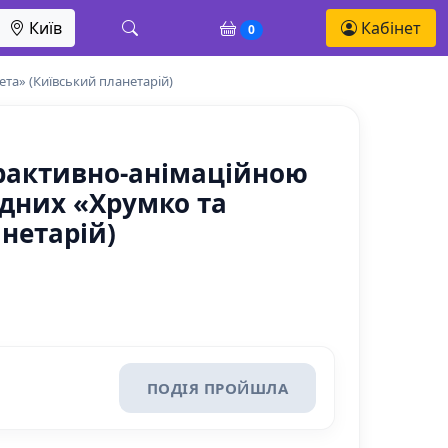
Київ
Кабінет
0
ета» (Київський планетарій)
терактивно-анімаційною
ідних «Хрумко та
нетарій)
ПОДІЯ ПРОЙШЛА