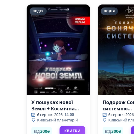
ПОДІЯ
ПОДІЯ
У пошуках нової
Подорож Со
Землі + Космічна
системою
вікторина
(Київський
6 серпня 2026
14:00
6 серпня 2026
Київський планетарій
Київський пл
(Київський
планетарій)
планетарій)
300₴
300₴
КВИТКИ
ВІД
ВІД