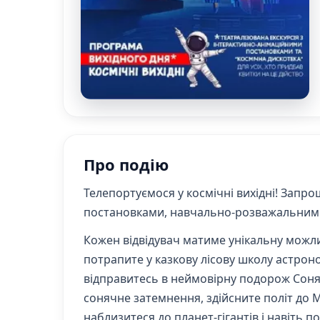
Про подію
Телепортуємося у
космічні вихідні
! Запро
постановками, навчально-розважальним д
Кожен відвідувач матиме унікальну можли
потрапите у казкову лісову школу астроно
відправитесь в неймовірну подорож Соня
сонячне затемнення, здійсните політ до Ме
наблизитеся до планет-гігантів і навіть