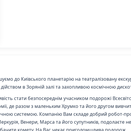
шуємо до Київського планетарію на театралізовану екску
ійством в Зоряній залі та захопливою космічною диско
вість стати безпосереднім учасником подорожі Всесвітом
мії, де разом з маленьким Хрумко та його другом вивчите
чною системою. Компанію Вам складе добрий робот-прові
ркурія, Венери, Марса та його супутників, подолаєте неб
 побачите комету. На Вас чекає приголомшлива подорож.