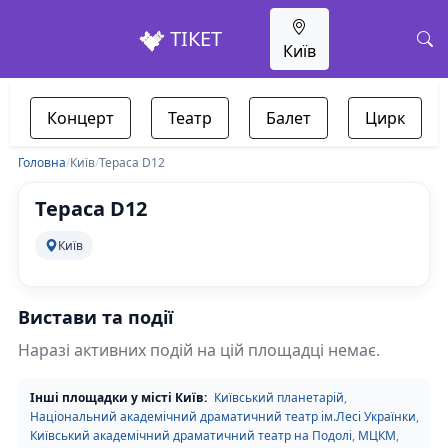
ТІКЕТ
Київ
Концерт
Театр
Балет
Цирк
Головна
/
Київ
/
Тераса D12
Тераса D12
Київ
Вистави та події
Наразі активних подій на цій площадці немає.
Інші площадки у місті Київ:
Київський планетарій
,
Національний академічний драматичний театр ім.Лесі Українки
,
Київський академічний драматичний театр на Подолі
,
МЦКМ
,