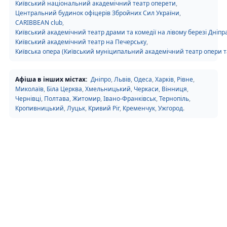
Київський національний академічний театр оперети
,
Центральний будинок офіцерів Збройних Сил України
,
CARIBBEAN club
,
Київський академічний театр драми та комедії на лівому березі Дніпр
Київський академічний театр на Печерську
,
Київська опера (Київський муніципальний академічний театр опери та
Афіша в інших містах:
Дніпро
,
Львів
,
Одеса
,
Харків
,
Рівне
,
Миколаїв
,
Біла Церква
,
Хмельницький
,
Черкаси
,
Вінниця
,
Чернівці
,
Полтава
,
Житомир
,
Івано-Франківськ
,
Тернопіль
,
Кропивницький
,
Луцьк
,
Кривий Ріг
,
Кременчук
,
Ужгород
.