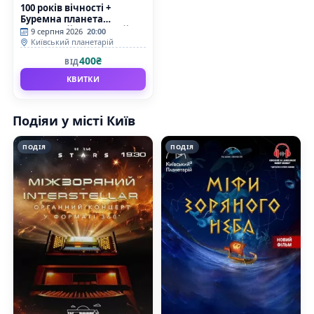
100 років вічності +
Буремна планета
(Київський планетарій)
9 серпня 2026
20:00
Київський планетарій
400₴
ВІД
КВИТКИ
Подіяи у місті Київ
ПОДІЯ
ПОДІЯ