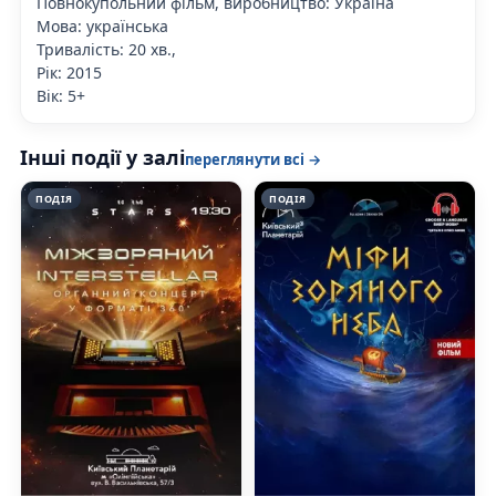
Повнокупольний фільм, виробництво: Україна
Мова: українська
Тривалість: 20 хв.,
Рік: 2015
Вік: 5+
Інші події у залі
переглянути всі →
ПОДІЯ
ПОДІЯ