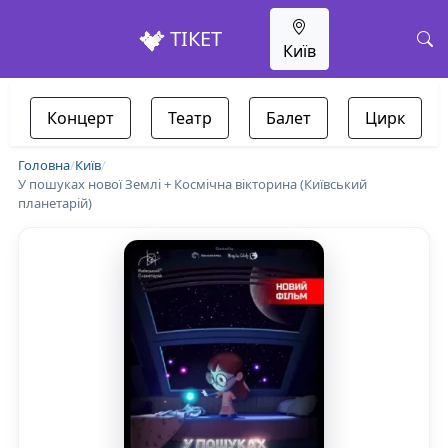
ТІКЕТ
Київ
Концерт
Театр
Балет
Цирк
Головна
/
Київ
/
У пошуках нової Землі + Космічна вікторина (Київський
планетарій)