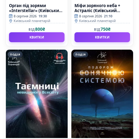
Орган під зорями
Міфи зоряного неба +
«Interstellar» (Київський
Астраліс (Київський
планетарій)
планетарій)
8 серпня 2026
19:30
8 серпня 2026
21:10
Київський планетарій
Київський планетарій
800₴
750₴
ВІД
ВІД
КВИТКИ
КВИТКИ
ПОДІЯ
ПОДІЯ