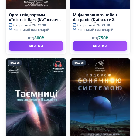
Орган під зорями
Міфи зоряного неба +
«Interstellar» (Київський
Астраліс (Київський
планетарій)
планетарій)
8 серпня 2026
19:30
8 серпня 2026
21:10
Київський планетарій
Київський планетарій
800₴
750₴
ВІД
ВІД
КВИТКИ
КВИТКИ
ПОДІЯ
ПОДІЯ