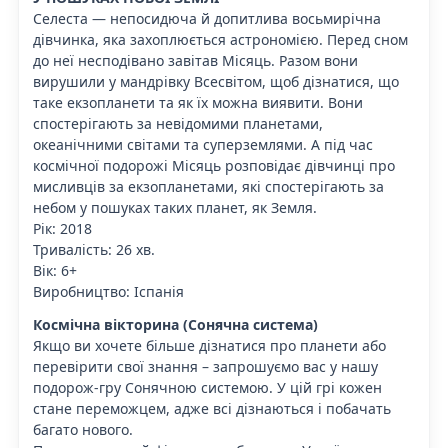
Селеста — непосидюча й допитлива восьмирічна
дівчинка, яка захоплюється астрономією. Перед сном
до неї несподівано завітав Місяць. Разом вони
вирушили у мандрівку Всесвітом, щоб дізнатися, що
таке екзопланети та як їх можна виявити. Вони
спостерігають за невідомими планетами,
океанічними світами та суперземлями. А під час
космічної подорожі Місяць розповідає дівчинці про
мисливців за екзопланетами, які спостерігають за
небом у пошуках таких планет, як Земля.
Рік: 2018
Тривалість: 26 хв.
Вік: 6+
Виробництво: Іспанія
Космічна вікторина (Сонячна система)
Якщо ви хочете більше дізнатися про планети або
перевірити свої знання – запрошуємо вас у нашу
подорож-гру Сонячною системою. У цій грі кожен
стане переможцем, адже всі дізнаються і побачать
багато нового.