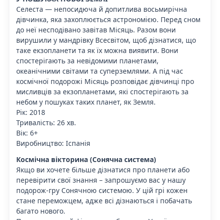
Селеста — непосидюча й допитлива восьмирічна
дівчинка, яка захоплюється астрономією. Перед сном
до неї несподівано завітав Місяць. Разом вони
вирушили у мандрівку Всесвітом, щоб дізнатися, що
таке екзопланети та як їх можна виявити. Вони
спостерігають за невідомими планетами,
океанічними світами та суперземлями. А під час
космічної подорожі Місяць розповідає дівчинці про
мисливців за екзопланетами, які спостерігають за
небом у пошуках таких планет, як Земля.
Рік: 2018
Тривалість: 26 хв.
Вік: 6+
Виробництво: Іспанія
Космічна вікторина (Сонячна система)
Якщо ви хочете більше дізнатися про планети або
перевірити свої знання – запрошуємо вас у нашу
подорож-гру Сонячною системою. У цій грі кожен
стане переможцем, адже всі дізнаються і побачать
багато нового.