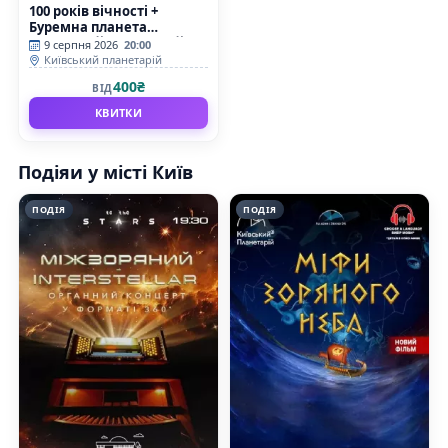
100 років вічності +
Буремна планета
(Київський планетарій)
9 серпня 2026
20:00
Київський планетарій
400₴
ВІД
КВИТКИ
Подіяи у місті Київ
ПОДІЯ
ПОДІЯ