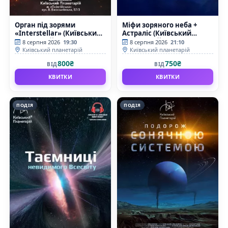
Орган під зорями
Міфи зоряного неба +
«Interstellar» (Київський
Астраліс (Київський
планетарій)
планетарій)
8 серпня 2026
19:30
8 серпня 2026
21:10
Київський планетарій
Київський планетарій
800₴
750₴
ВІД
ВІД
КВИТКИ
КВИТКИ
ПОДІЯ
ПОДІЯ