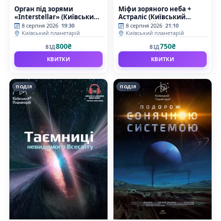
Орган під зорями
Міфи зоряного неба +
«Interstellar» (Київський
Астраліс (Київський
планетарій)
планетарій)
8 серпня 2026
19:30
8 серпня 2026
21:10
Київський планетарій
Київський планетарій
800₴
750₴
ВІД
ВІД
КВИТКИ
КВИТКИ
ПОДІЯ
ПОДІЯ