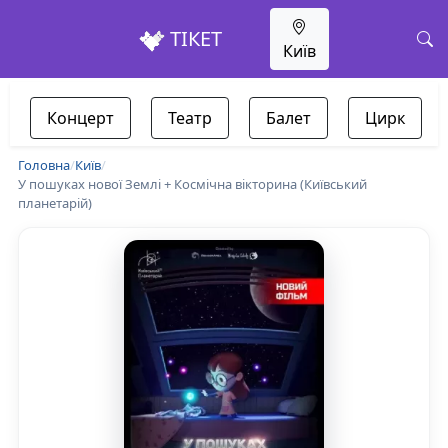
ТІКЕТ
Київ
Концерт
Театр
Балет
Цирк
Головна
/
Київ
/
У пошуках нової Землі + Космічна вікторина (Київський
планетарій)