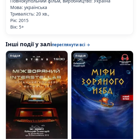
Повнокупольний фільм, виробництво: Україна
Мова: українська
Тривалість: 20 хв.,
Рік: 2015
Вік: 5+
Інші події у залі
переглянути всі →
ПОДІЯ
ПОДІЯ