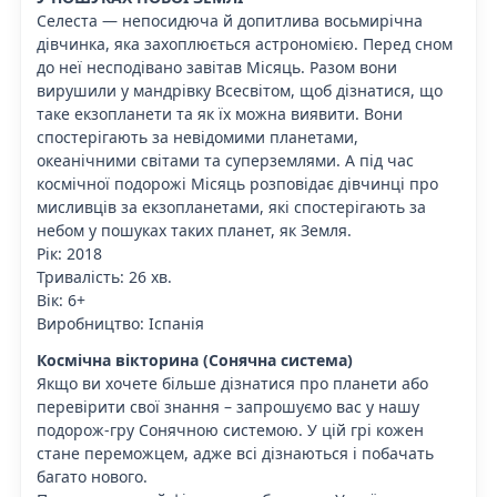
Селеста — непосидюча й допитлива восьмирічна
дівчинка, яка захоплюється астрономією. Перед сном
до неї несподівано завітав Місяць. Разом вони
вирушили у мандрівку Всесвітом, щоб дізнатися, що
таке екзопланети та як їх можна виявити. Вони
спостерігають за невідомими планетами,
океанічними світами та суперземлями. А під час
космічної подорожі Місяць розповідає дівчинці про
мисливців за екзопланетами, які спостерігають за
небом у пошуках таких планет, як Земля.
Рік: 2018
Тривалість: 26 хв.
Вік: 6+
Виробництво: Іспанія
Космічна вікторина (Сонячна система)
Якщо ви хочете більше дізнатися про планети або
перевірити свої знання – запрошуємо вас у нашу
подорож-гру Сонячною системою. У цій грі кожен
стане переможцем, адже всі дізнаються і побачать
багато нового.