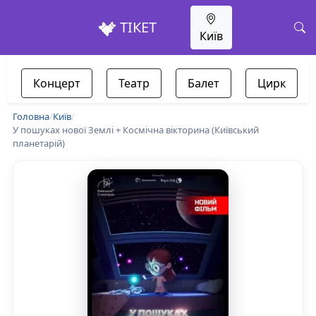
ТІКЕТ
Київ
Концерт
Театр
Балет
Цирк
Головна
/
Київ
/
У пошуках нової Землі + Космічна вікторина (Київський
планетарій)