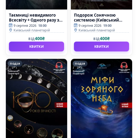
Таємниці невидимого
Подорож Сонячною
Всесвіту + Одного разу за
системою (Київський
Великого Вибуху
планетарій)
9 серпня 2026
18:00
9 серпня 2026
19:00
(Київський планетарій)
Київський планетарій
Київський планетарій
400₴
400₴
ВІД
ВІД
КВИТКИ
КВИТКИ
ПОДІЯ
ПОДІЯ