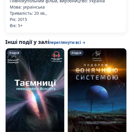
Повнокупольний фільм, виробництво: Україна
Мова: українська
Тривалість: 20 хв.,
Рік: 2015
Вік: 5+
Інші події у залі
переглянути всі →
ПОДІЯ
ПОДІЯ