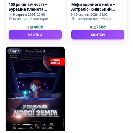
100 років вічності +
Міфи зоряного неба +
Буремна планета
Астраліс (Київський
(Київський планетарій)
планетарій)
9 серпня 2026
20:00
9 серпня 2026
21:00
Київський планетарій
Київський планетарій
400₴
750₴
ВІД
ВІД
КВИТКИ
КВИТКИ
ПОДІЯ