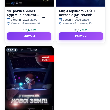
100 років вічності +
Міфи зоряного неба +
Буремна планета
Астраліс (Київський
(Київський планетарій)
планетарій)
9 серпня 2026
20:00
9 серпня 2026
21:00
Київський планетарій
Київський планетарій
400₴
750₴
ВІД
ВІД
КВИТКИ
КВИТКИ
ПОДІЯ