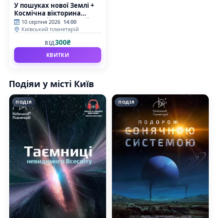
У пошуках нової Землі +
Космічна вікторина
(Київський планетарій)
10 серпня 2026
14:00
Київський планетарій
300₴
ВІД
КВИТКИ
Подіяи у місті Київ
ПОДІЯ
ПОДІЯ