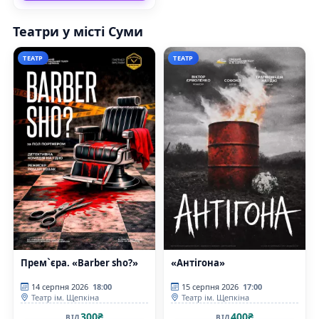
Театри у місті Суми
ТЕАТР
ТЕАТР
Прем`єра. «Barber sho?»
«Антігона»
14 серпня 2026
18:00
15 серпня 2026
17:00
Театр ім. Щепкіна
Театр ім. Щепкіна
300₴
400₴
ВІД
ВІД