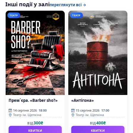
Інші події у залі
переглянути всі →
ТЕАТР
ТЕАТР
Прем`єра. «Barber sho?»
«Антігона»
14 серпня 2026
18:00
15 серпня 2026
17:00
Театр ім. Щепкіна
Театр ім. Щепкіна
300₴
400₴
ВІД
ВІД
КВИТКИ
КВИТКИ