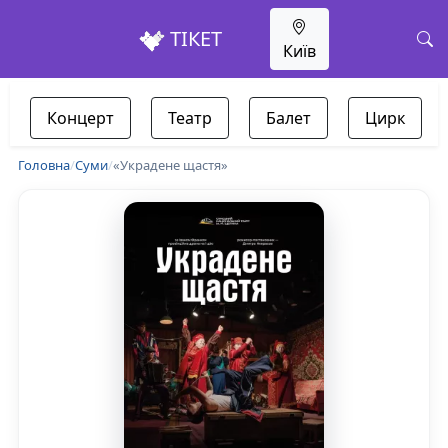
ТІКЕТ
Київ
Концерт
Театр
Балет
Цирк
Головна
/
Суми
/
«Украдене щастя»