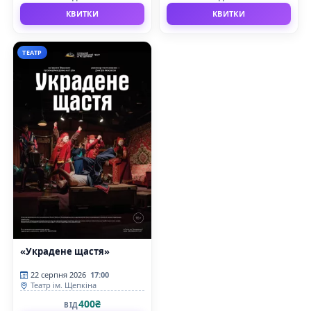
КВИТКИ
КВИТКИ
ТЕАТР
«Украдене щастя»
22 серпня 2026
17:00
Театр ім. Щепкіна
400₴
ВІД