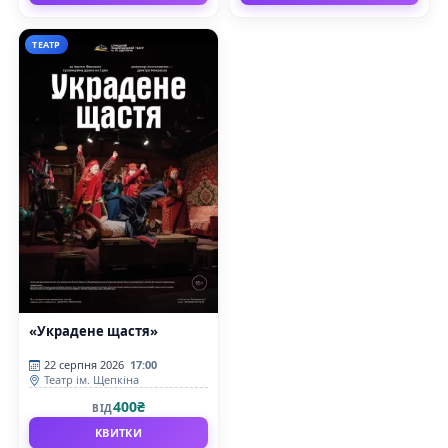
ТЕАТР
«Украдене щастя»
22 серпня 2026
17:00
Театр ім. Щепкіна
400₴
ВІД
КВИТКИ