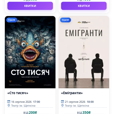
КВИТКИ
КВИТКИ
ТЕАТР
ТЕАТР
«Сто тисяч»
«Емігранти»
16 серпня 2026
17:00
21 серпня 2026
18:00
Театр ім. Щепкіна
Театр ім. Щепкіна
200₴
350₴
ВІД
ВІД