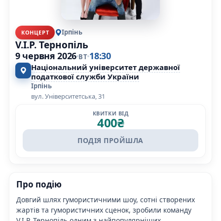
Ірпінь
КОНЦЕРТ
V.I.P. Тернопіль
9 червня 2026
18:30
ВТ
Національний університет державної
податкової служби України
Ірпінь
вул. Університетська, 31
КВИТКИ ВІД
400
₴
ПОДІЯ ПРОЙШЛА
Про подію
Довгий шлях гумористичними шоу, сотні створених
жартів та гумористичних сценок, зробили команду
V.I.P. Тернопіль одним з найпопулярніших