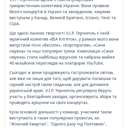
гумористичних колективів України. Вони провели
безліч концертів в Україні та закордоном, зокрема
виступали у Канаді, Великій Британії, Іспанії, Чехії та
США.
Ще однієї ланкою творчості V.I.P. Тернопіль є їхній
музичний колектив «ВІА Кіп'яток», у рамках якого вони
випустили пісні «Весіллє», «Корпоратив», «Синя
смужка» та інші популярні треки. Композиція «Синя
смужка» стала найбільш вірусною та набрала майже
40 мільйонів переглядів на платформі YouTube.
Сьогодні ж вони продовжують гастролювати світом,
але вже не лише для того, щоб дарувати посмішки та
гарний настрій своїм глядачам, але для допомоги
українській армії. V.I.P. Тернопіль регулярно беруть
участь у благодійних заходах, організовують збори та
проводять аукціони на своїх концертах.
Крім основної діяльності у команді, учасники також
виступають в таких популярних проектах, як:
"Жіночий Квартал", "Одного разу під Полтавою",