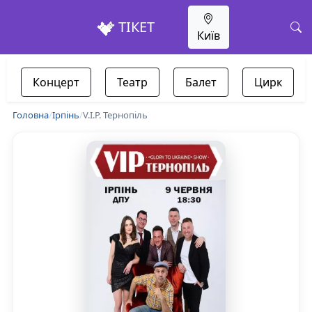
ТІКЕТ
Київ
Концерт
Театр
Балет
Цирк
Головна
/
Ірпінь
/
V.I.P. Тернопіль