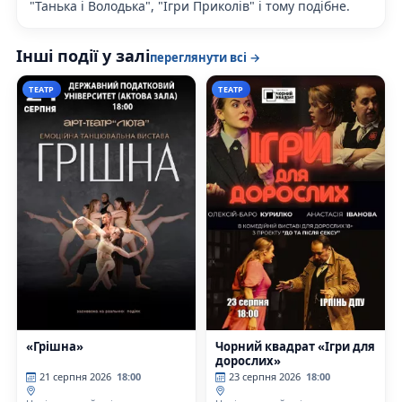
"Танька і Володька", "Ігри Приколів" і тому подібне.
Інші події у залі
переглянути всі →
ТЕАТР
ТЕАТР
«Грішна»
Чорний квадрат «Ігри для
дорослих»
21 серпня 2026
18:00
23 серпня 2026
18:00