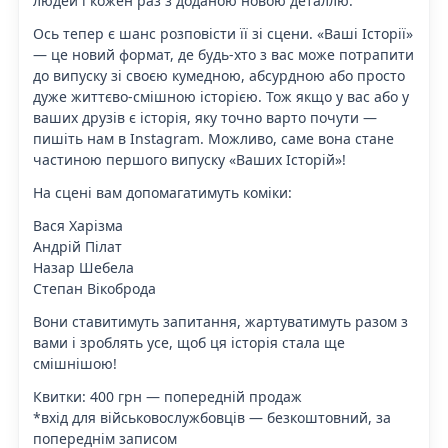
людей і кожен раз з доданою новою деталлю.
Ось тепер є шанс розповісти її зі сцени. «Ваші Історії»
— це новий формат, де будь-хто з вас може потрапити
до випуску зі своєю кумедною, абсурдною або просто
дуже життєво-смішною історією. Тож якщо у вас або у
ваших друзів є історія, яку точно варто почути —
пишіть нам в Instagram. Можливо, саме вона стане
частиною першого випуску «Ваших Історій»!
На сцені вам допомагатимуть коміки:
Вася Харізма
Андрій Пілат
Назар Шебела
Степан Вікоброда
Вони ставитимуть запитання, жартуватимуть разом з
вами і зроблять усе, щоб ця історія стала ще
смішнішою!
Квитки: 400 грн — попередній продаж
*вхід для військовослужбовців — безкоштовний, за
попереднім записом