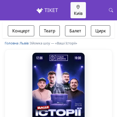
ТІКЕТ
Київ
Концерт
Театр
Балет
Цирк
Головна
/
Львів
/
Зйомка шоу — «Ваші Історії»