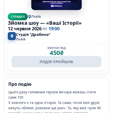
Львів
СТЕНДАП
Зйомка шоу — «Ваші Історії»
12 червня 2026
19:00
ПТ
Студія "Драбина"
Львів
КВИТКИ ВІД
450
₴
ПОДІЯ ПРОЙШЛА
Про подію
Цього разу головним героєм вечора можеш стати
саме ТИ!
У кожного є та одна історія. Та сама, після якої друзі
кажуть «бляяя, розкажи ще раз». Та, яку вже чули 40