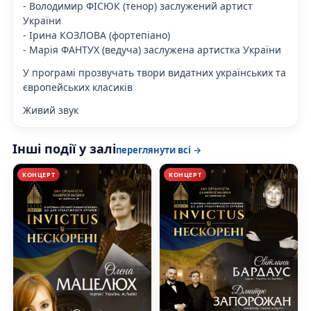
- Володимир ФІСЮК (тенор) заслужений артист
України
- Ірина КОЗЛОВА (фортепіано)
- Марія ФАНТУХ (ведуча) заслужена артистка України
У програмі прозвучать твори видатних українських та
європейських класиків
Живий звук
Інші події у залі
переглянути всі →
КОНЦЕРТ
КОНЦЕРТ