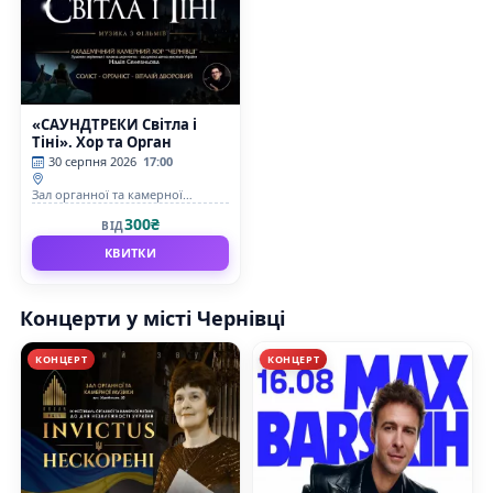
«САУНДТРЕКИ Світла і
Тіні». Хор та Орган
30 серпня 2026
17:00
Зал органної та камерної
музыки Чернівецької обласної
300₴
ВІД
філармонії імені Д.Гнатюка
КВИТКИ
Концерти у місті Чернівці
КОНЦЕРТ
КОНЦЕРТ