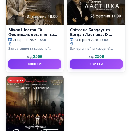
Міхал Шостак. IX
Світлана Бардаус та
Фестиваль органної та
Богдан Ластівка. IX
камерної музики до дня
Фестиваль органної та
21 серпня 2026
18:00
23 серпня 2026
17:00
Незалежності України
камерної музики до дня
«INVICTUS/НЕСКОРЕНІ»
Незалежності України
Зал органної та камерної
Зал органної та камерної
«INVICTUS/НЕСКОРЕНІ»
музыки Чернівецької обласної
музыки Чернівецької обласної
250₴
250₴
ВІД
ВІД
філармонії імені Д.Гнатюка
філармонії імені Д.Гнатюка
КВИТКИ
КВИТКИ
КОНЦЕРТ