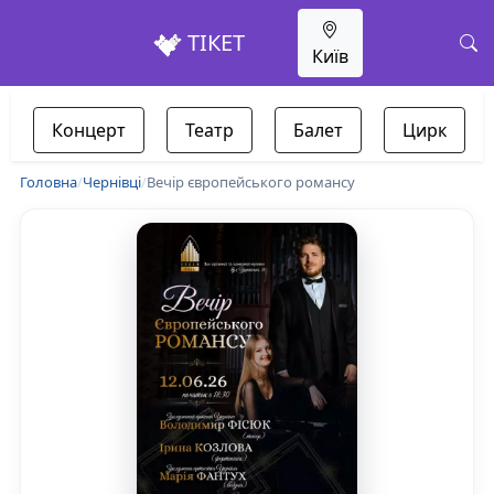
ТІКЕТ
Київ
Концерт
Театр
Балет
Цирк
Головна
/
Чернівці
/
Вечір європейського романсу