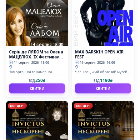
Серін де ЛЯБОМ та Олена
MAX BARSKIH OPEN AIR
МАЦЕЛЮХ. IX Фестиваль
FEST
органної та камерної
14 серпня 2026
18:00
16 серпня 2026
16:00
музики до дня
Незалежності України
Зал органної та камерної
Чернівецький обласний музей
«INVICTUS/НЕСКОРЕНІ»
музыки Чернівецької обласної
народної архітектури і побуту
250₴
1190₴
ВІД
ВІД
філармонії імені Д.Гнатюка
КВИТКИ
КВИТКИ
КОНЦЕРТ
КОНЦЕРТ