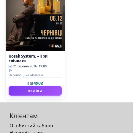
Kozak System. «При
свічках»
21 серпня 2026
19:00
Чернівецька обласна
філармонія
490₴
ВІД
КВИТКИ
Клієнтам
Особистий кабінет
Напишіть нам