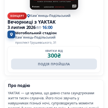
Кам`янець-Подільський
КОНЦЕРТ
Вечорниці з YAKTAK
3 липня 2026
16:00
ПТ
Мотобольний стадіон
Кам`янець-Подільський
проспект Грушевського, 31
КВИТКИ ВІД
300
₴
ПОДІЯ ПРОЙШЛА
Про подію
YAKTAK — це музика, що давно стала саундтреками
життя тисяч слухачів. Його пісні звучать у
навушниках пізньої ночі, супроводжують моменти