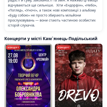
радості й суму, закоханості та змін. А наживо ці емоції
відчуваються ще сильніше.⠀Хіти «Ендорфін», «Небо»,
«Погляд», «Уночі», а також нові композиції з альбому
«Буду собою» не просто збирають мільйони
прослуховувань — вони стають частиною особистих
історій слухачів.
Концерти у місті Кам`янець-Подільський
КОНЦЕРТ
КОНЦЕРТ