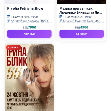
Klavdia Petrivna Show
Музика при свічках:
Людовіко Ейнауді та Ян
Тірсен
9 жовтня 2026
19:00
13 жовтня 2026
19:00
Актовий зал Коледжу ПДАТУ
Міський Будинок Культури
790₴
490₴
ВІД
ВІД
КВИТКИ
КВИТКИ
КОНЦЕРТ