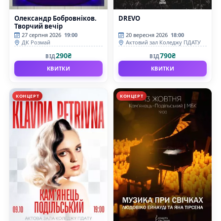
Олександр Бобровніков.
DREVO
Творчий вечір
27 серпня 2026
19:00
20 вересня 2026
18:00
ДК Розмай
Актовий зал Коледжу ПДАТУ
290₴
790₴
ВІД
ВІД
КВИТКИ
КВИТКИ
КОНЦЕРТ
КОНЦЕРТ