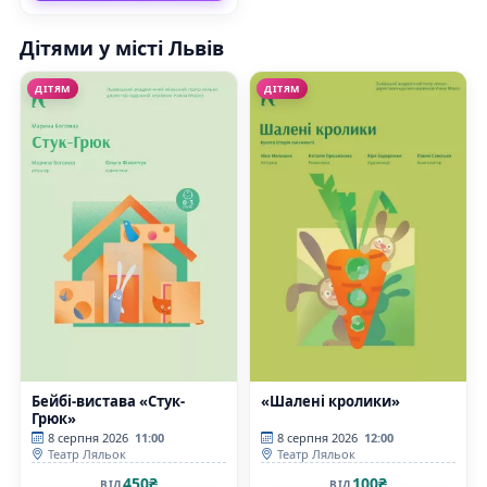
Дітями у місті Львів
ДІТЯМ
ДІТЯМ
Бейбі-вистава «Стук-
«Шалені кролики»
Грюк»
8 серпня 2026
11:00
8 серпня 2026
12:00
Театр Ляльок
Театр Ляльок
450₴
100₴
ВІД
ВІД