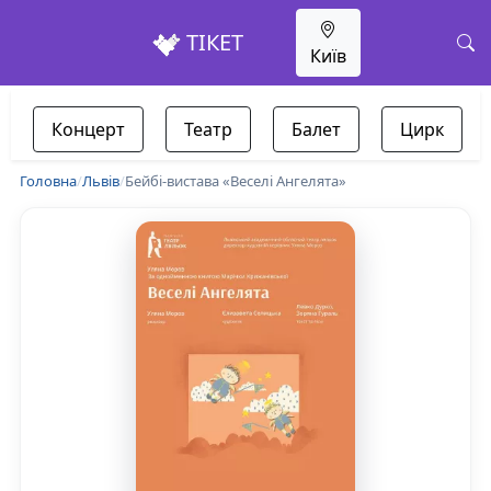
ТІКЕТ
Київ
Концерт
Театр
Балет
Цирк
Головна
/
Львів
/
Бейбі-вистава «Веселі Ангелята»