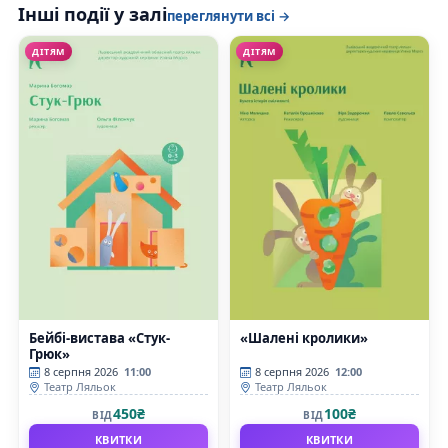
Інші події у залі
переглянути всі →
ДІТЯМ
ДІТЯМ
Бейбі-вистава «Стук-
«Шалені кролики»
Грюк»
8 серпня 2026
11:00
8 серпня 2026
12:00
Театр Ляльок
Театр Ляльок
450₴
100₴
ВІД
ВІД
КВИТКИ
КВИТКИ