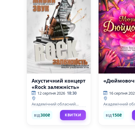
Акустичний концерт
«Дюймовоч
«Rock залежність»
12 серпня 2026
18:30
16 серпня 202
Академічний обласний
Академічний об
український музично-
український муз
драматичний театр ім. М. Л.
драматичний теат
300₴
150₴
КВИТКИ
ВІД
ВІД
Кропивницького
Кропивницьког