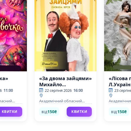
ка»
«За двома зайцями»
«Лісова 
Михайло
Л.Україн
Старицький
6
11:00
22 серпня 2026
16:00
23 серпн
ласний
Академічний обласний
Академічни
ично-
український музично-
українськи
р ім. М. Л.
драматичний театр ім. М. Л.
драматичний
150₴
150₴
КВИТКИ
КВИТКИ
ВІД
ВІД
о
Кропивницького
Кропивниц