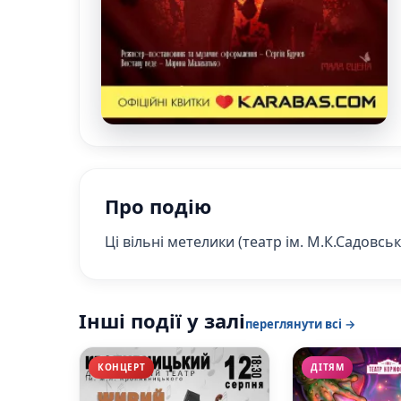
Про подію
Ці вільні метелики (театр ім. М.К.Садовс
Інші події у залі
переглянути всі →
КОНЦЕРТ
ДІТЯМ