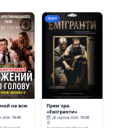
ТЕАТР
ний на всю
Прем`єра.
«Емігранти»
я 2026
18:00
28 серпня 2026
18:00
й обласний
Академічний обласний