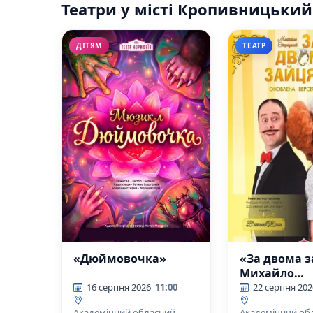
Театри у місті Кропивницький
ДІТЯМ
ТЕАТР
«Дюймовочка»
«За двома 
Михайло
Старицьки
16 серпня 2026
11:00
22 серпня 202
Академічний обласний
Академічний об