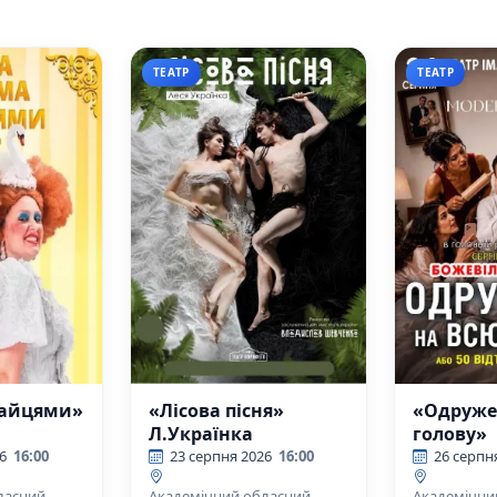
ТЕАТР
ТЕАТР
зайцями»
«Лісова пісня»
«Одруже
Л.Українка
голову»
й
6
16:00
23 серпня 2026
16:00
26 серпн
ласний
Академічний обласний
Академічни