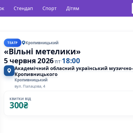
рк
Стендап
Спорт
Дітям
Кропивницький
ТЕАТР
«Вільні метелики»
5 червня 2026
18:00
ПТ
Академічний обласний український музично-д
Кропивницького
Кропивницький
вул. Палацова, 4
КВИТКИ ВІД
300
₴