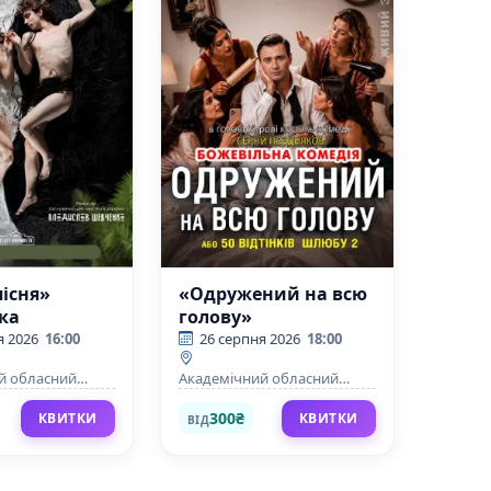
пісня»
«Одружений на всю
ка
голову»
я 2026
16:00
26 серпня 2026
18:00
й обласний
Академічний обласний
й музично-
український музично-
 театр ім. М. Л.
драматичний театр ім. М. Л.
300₴
КВИТКИ
КВИТКИ
ВІД
ького
Кропивницького