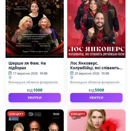
Шерше ля Фам. На
Лос Янковерс.
підборах
Колумбійці, які співають
українські пісні
17 вересня 2026
19:00
20 вересня 2026
15:00
Вінницька обласна філармонія
Вінницька обласна філармонія
100₴
590₴
ВІД
ВІД
КВИТКИ
КВИТКИ
КОНЦЕРТ
КОНЦЕРТ