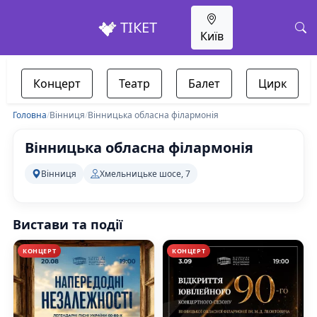
ТІКЕТ
Київ
Концерт
Театр
Балет
Цирк
Головна
/
Вінниця
/
Вінницька обласна філармонія
Вінницька обласна філармонія
Вінниця
Хмельницьке шосе, 7
Вистави та події
КОНЦЕРТ
КОНЦЕРТ