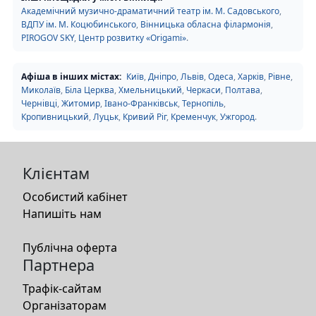
Академічний музично-драматичний театр ім. М. Садовського
,
ВДПУ ім. М. Коцюбинського
,
Вінницька обласна філармонія
,
PIROGOV SKY
,
Центр розвитку «Origami»
.
Афіша в інших містах:
Київ
,
Дніпро
,
Львів
,
Одеса
,
Харків
,
Рівне
,
Миколаїв
,
Біла Церква
,
Хмельницький
,
Черкаси
,
Полтава
,
Чернівці
,
Житомир
,
Івано-Франківськ
,
Тернопіль
,
Кропивницький
,
Луцьк
,
Кривий Ріг
,
Кременчук
,
Ужгород
.
Клієнтам
Особистий кабінет
Напишіть нам
Публічна оферта
Партнера
Трафік-сайтам
Організаторам