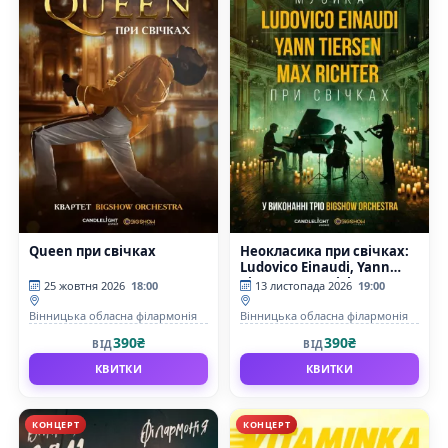
Queen при свічках
Неокласика при свічках:
Ludovico Einaudi, Yann
Tiersen, Max Richter
25 жовтня 2026
18:00
13 листопада 2026
19:00
Вінницька обласна філармонія
Вінницька обласна філармонія
390₴
390₴
ВІД
ВІД
КВИТКИ
КВИТКИ
КОНЦЕРТ
КОНЦЕРТ