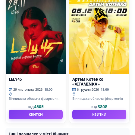
LELY45
Артем Котенко
«VITAMINKA»
29 листопада 2026
18:00
6 грудня 2026
18:00
Вінницька обласна філармонія
Вінницька обласна філармонія
450₴
380₴
ВІД
ВІД
КВИТКИ
КВИТКИ
Інші площадки у місті Вінниця: