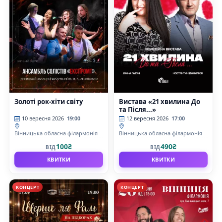
Золоті рок-хіти світу
Вистава «21 хвилина До
та Після...»
10 вересня 2026
19:00
12 вересня 2026
17:00
Вінницька обласна філармонія
Вінницька обласна філармонія
100₴
490₴
ВІД
ВІД
КВИТКИ
КВИТКИ
КОНЦЕРТ
КОНЦЕРТ