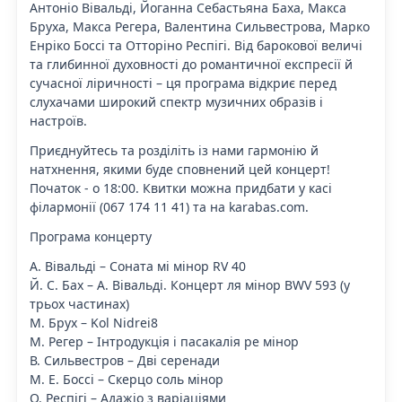
Антоніо Вівальді, Йоганна Себастьяна Баха, Макса
Бруха, Макса Регера, Валентина Сильвестрова, Марко
Енріко Боссі та Отторіно Респігі. Від барокової величі
та глибинної духовності до романтичної експресії й
сучасної ліричності – ця програма відкриє перед
слухачами широкий спектр музичних образів і
настроїв.
Приєднуйтесь та розділіть із нами гармонію й
натхнення, якими буде сповнений цей концерт!
Початок - о 18:00. Квитки можна придбати у касі
філармонії (
067 174 11 41
) та на karabas.com.
Програма концерту
А. Вівальді – Соната мі мінор RV 40
Й. С. Бах – А. Вівальді. Концерт ля мінор BWV 593 (у
трьох частинах)
М. Брух – Kol Nidrei8
М. Регер – Інтродукція і пасакалія ре мінор
В. Сильвестров – Дві серенади
М. Е. Боссі – Скерцо соль мінор
О. Респігі – Адажіо з варіаціями