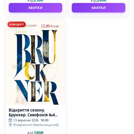
ВІД
ВІД
КВИТКИ
КВИТКИ
КОНЦЕРТ
Відкриття сезону.
Брункер. Симфонія №4
«Романтична»
13 вересня 2026
18:00
Філармонія (Хмельницький)
180₴
ВІД