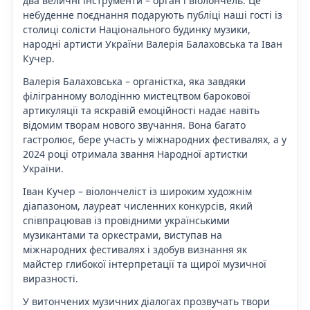
два величні інструменти – орган і віолончель. Це
небуденне поєднання подарують публіці наші гості із
столиці солісти Національного будинку музики,
народні артисти України Валерія Балаховська та Іван
Кучер.
Валерія Балаховська – органістка, яка завдяки
філігранному володінню мистецтвом барокової
артикуляції та яскравій емоційності надає навіть
відомим творам нового звучання. Вона багато
гастролює, бере участь у міжнародних фестивалях, а у
2024 році отримала звання Народної артистки
України.
Іван Кучер – віолончеліст із широким художнім
діапазоном, лауреат численних конкурсів, який
співпрацював із провідними українськими
музикантами та оркестрами, виступав на
міжнародних фестивалях і здобув визнання як
майстер глибокої інтерпретації та щирої музичної
виразності.
У витончених музичних діалогах прозвучать твори