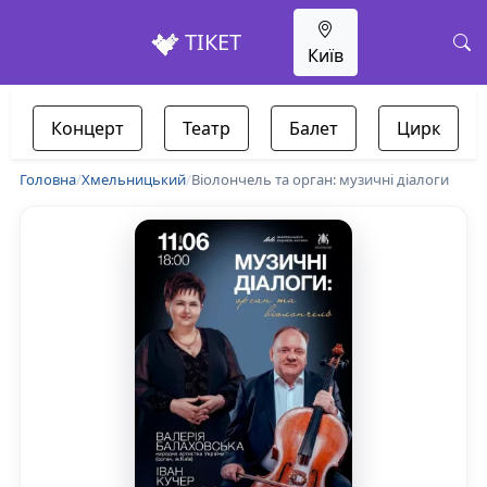
ТІКЕТ
Київ
Концерт
Театр
Балет
Цирк
Головна
/
Хмельницький
/
Віолончель та орган: музичні діалоги