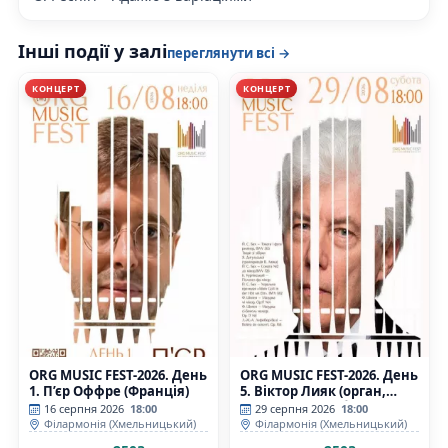
Інші події у залі
переглянути всі →
КОНЦЕРТ
КОНЦЕРТ
ORG MUSIC FEST-2026. День
ORG MUSIC FEST-2026. День
1. П’єр Оффре (Франція)
5. Віктор Лияк (орган,
Польща), Ельжбета Буднік
16 серпня 2026
18:00
29 серпня 2026
18:00
(фортепіано, Польща)
Філармонія (Хмельницький)
Філармонія (Хмельницький)