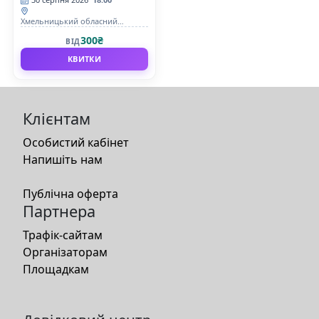
Хмельницький обласний
академічний муздрамтеатр ім.
300₴
ВІД
М. Старицького
КВИТКИ
Клієнтам
Особистий кабінет
Напишіть нам
Публічна оферта
Партнера
Трафік-сайтам
Організаторам
Площадкам