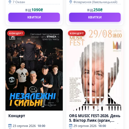
7 Океан
Філармонія (Хмельницький)
1090₴
250₴
ВІД
ВІД
КВИТКИ
КВИТКИ
КОНЦЕРТ
КОНЦЕРТ
Концерт
ORG MUSIC FEST-2026. День
5. Віктор Лияк (орган,
Польща), Ельжбета Буднік
23 серпня 2026
18:00
29 серпня 2026
18:00