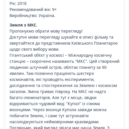
Рік: 2018
Рекомендований вік: 9+
Виробництво: Україна.
Земля з МКС.
Пропонуємо обрати мову перегляду!
Доступні мови перегляду шукайте в описі фільму та
звертайтеся до представників Київського Планетарію
щодо свого вибору мови.
Гігантський об’єкт у космосі – Міжнародну космічну
станцію – скорочено називають “МКС”. Цей створений
людиною штучний острів, облітає планету за 90
хвилин. Там позмінно працюють шестеро
космонавтів, які проводять експерименти,
дослідження та спостереження за Землею і космосом
загалом. Зміна триває півроку. На МКС не надто
багато ілюмінаторів. Але тут є місце, звідки
відкривається чудовий вид: “Купол” із сімома
віконцями. Через віконця Купола завжди можна
побачити Землю, і саме тут астронавти
насолоджуються неймовірними краєвидами.
Погляньмо, який вигляд звідси має наша Земля. З