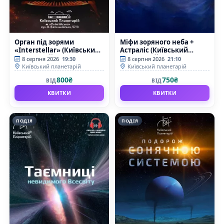
Орган під зорями
Міфи зоряного неба +
«Interstellar» (Київський
Астраліс (Київський
планетарій)
планетарій)
8 серпня 2026
19:30
8 серпня 2026
21:10
Київський планетарій
Київський планетарій
800₴
750₴
ВІД
ВІД
КВИТКИ
КВИТКИ
ПОДІЯ
ПОДІЯ