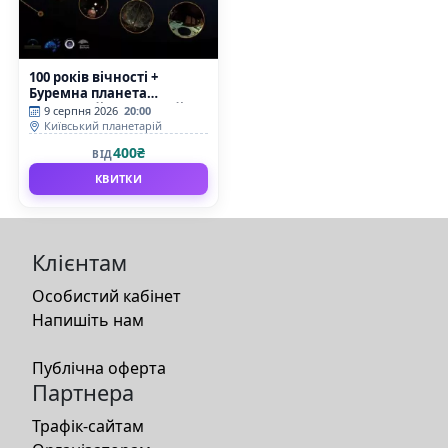
100 років вічності +
Буремна планета
(Київський планетарій)
9 серпня 2026
20:00
Київський планетарій
400₴
ВІД
КВИТКИ
Клієнтам
Особистий кабінет
Напишіть нам
Публічна оферта
Партнера
Трафік-сайтам