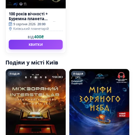
100 років вічності +
Буремна планета
(Київський планетарій)
9 серпня 2026
20:00
Київський планетарій
400₴
ВІД
КВИТКИ
Подіяи у місті Київ
ПОДІЯ
ПОДІЯ