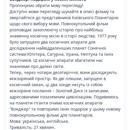
Пропонуємо обрати мову перегляду!
Доступні мови перегляду шукайте в описі фільму та
звертайтеся до представників Київського Планетарію
щодо свого вибору мови. Повнокупольний фільм
розповідає захоплюючу історію про найбільш
знаменну космічну місію в історії людства. 1977 року
було запущено два космічних апарати для
дослідження найвіддаленіших планет Сонячної
системи:Юпітера, Сатурна, Урана, Нептуна та їхніх
супутників. Ці космічні апарати збагатили нас
знаннями про далекі світи.
Тепер, через чотири десятиріччя, вони досліджують
міжзоряний простір. Як дві пляшки, запущені в
космічний океан, ці два зонди несуть із собою
міжзоряне послання – Золотий Диск із записами,
адресованими позаземним цивілізаціям. Подивимось
на планети-гіганти очима космічних апаратів
“Вояджер” та повторимо їхню подорож у цьому новому
повнокупольному фільмі для планетаріїв.
Мова: українська, англійська.
Тривалість: 27 хвилин.