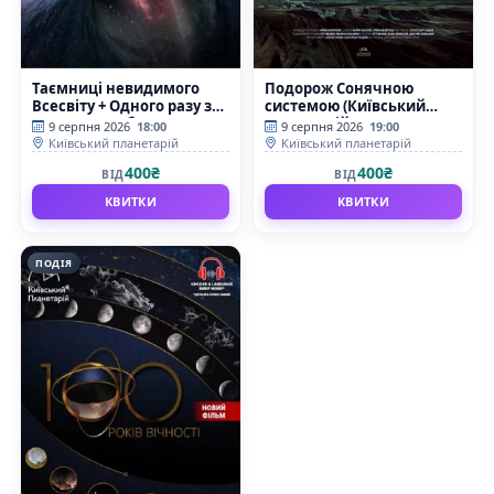
Таємниці невидимого
Подорож Сонячною
Всесвіту + Одного разу за
системою (Київський
Великого Вибуху
планетарій)
9 серпня 2026
18:00
9 серпня 2026
19:00
(Київський планетарій)
Київський планетарій
Київський планетарій
400₴
400₴
ВІД
ВІД
КВИТКИ
КВИТКИ
ПОДІЯ