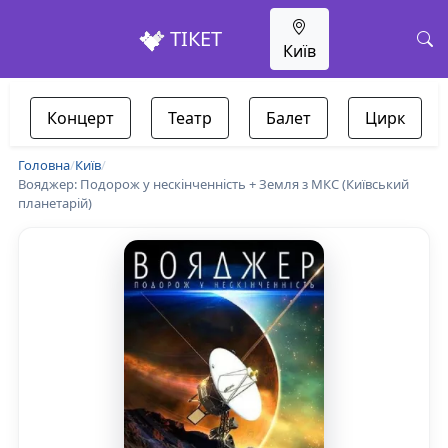
ТІКЕТ
Київ
Концерт
Театр
Балет
Цирк
Головна
/
Київ
/
Вояджер: Подорож у нескінченність + Земля з МКС (Київський
планетарій)