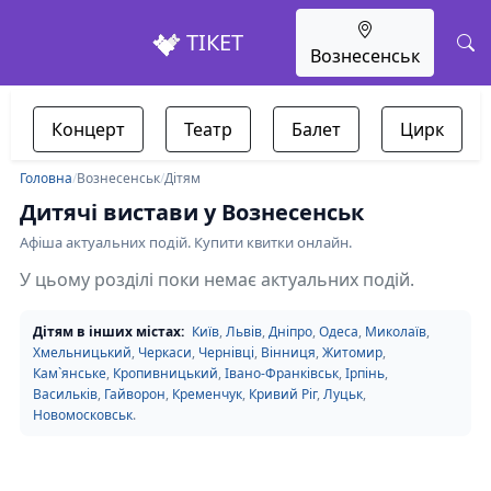
ТІКЕТ
Вознесенськ
Концерт
Театр
Балет
Цирк
Головна
/
Вознесенськ
/
Дітям
Дитячі вистави у Вознесенськ
Афіша актуальних подій. Купити квитки онлайн.
У цьому розділі поки немає актуальних подій.
Дітям в інших містах:
Київ
,
Львів
,
Дніпро
,
Одеса
,
Миколаїв
,
Хмельницький
,
Черкаси
,
Чернівці
,
Вінниця
,
Житомир
,
Кам`янське
,
Кропивницький
,
Івано-Франківськ
,
Ірпінь
,
Васильків
,
Гайворон
,
Кременчук
,
Кривий Ріг
,
Луцьк
,
Новомосковськ
.