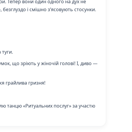
ри. Тепер вони один одного на дух не
, безглуздо і смішно з’ясовують стосунки.
 туги.
мок, що зріють у жіночій голові! І, диво —
жя грайлива гризня!
блю танцю «Ритуальних послуг» за участю