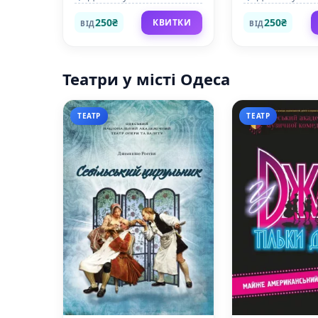
250₴
250₴
КВИТКИ
ВІД
ВІД
Театри у місті Одеса
ТЕАТР
ТЕАТР