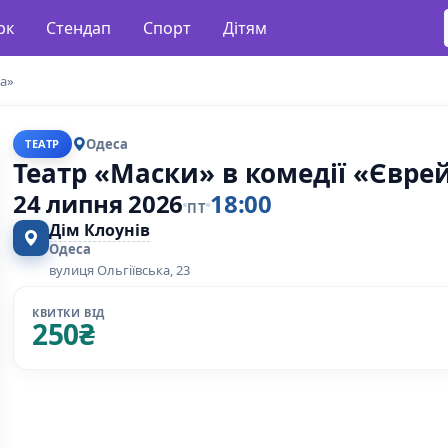
рк
Стендап
Спорт
Дітям
ка»
Одеса
ТЕАТР
Театр «Маски» в комедії «Єврей
24 липня 2026
18:00
ПТ
Дім Клоунів
Одеса
вулиця Ольгіївська, 23
КВИТКИ ВІД
250
₴