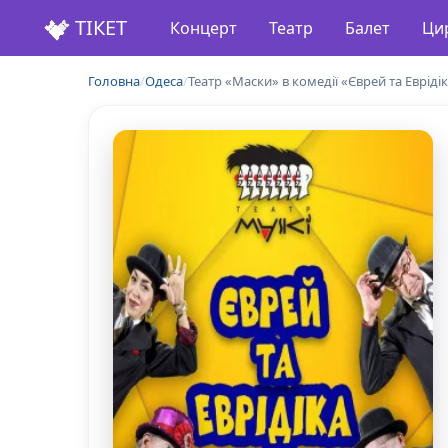
ТІКЕТ
Концерт
Театр
Балет
Ци
Головна
/
Одеса
/
Театр «Маски» в комедії «Єврей та Евріді