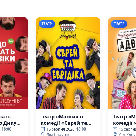
ТЕАТР
ТЕАТР
чать
Театр «Маски» в
Театр «М
о Дикун
комедії «Єврей та
комедії 
Еврідіка»
Прем`єр
18:00
15 серпня 2026
18:00
16 серпн
Дім Клоунів
Дім Клоу