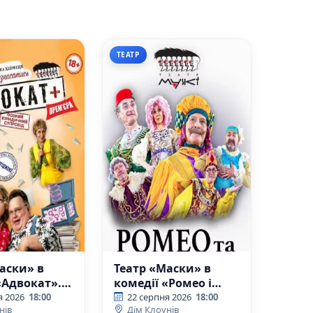
ТЕАТР
аски» в
Театр «Маски» в
«Адвокат».
комедії «Ромео і
а
Джульєтта»
я 2026
18:00
22 серпня 2026
18:00
нів
Дім Клоунів