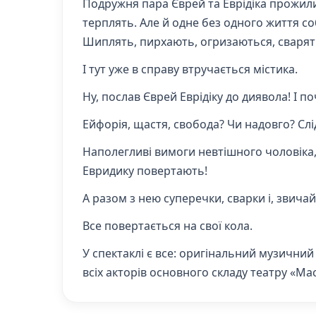
Подружня пара Єврей та Еврідіка прожили
терплять. Але й одне без одного життя соб
Шиплять, пирхають, огризаються, сварят
І тут уже в справу втручається містика.
Ну, послав Єврей Еврідіку до диявола! І 
Ейфорія, щастя, свобода? Чи надовго? Слі
Наполегливі вимоги невтішного чоловіка, п
Евридику повертають!
А разом з нею суперечки, сварки і, звич
Все повертається на свої кола.
У спектаклі є все: оригінальний музични
всіх акторів основного складу театру «Ма