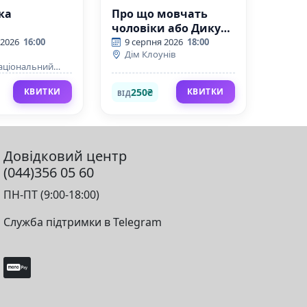
ка
Про що мовчать
чоловіки або Дикун
Forever
 2026
16:00
9 серпня 2026
18:00
Дім Клоунів
аціональний
 театр опери та
250₴
КВИТКИ
КВИТКИ
ВІД
Довідковий центр
(044)356 05 60
ПН-ПТ (9:00-18:00)
Служба підтримки в Telegram