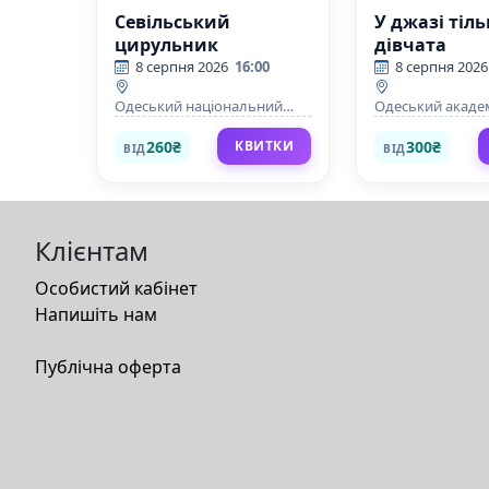
Севільський
У джазі тіл
цирульник
дівчата
8 серпня 2026
16:00
8 серпня 2026
Одеський національний
Одеський акаде
академічний театр опери та
театр музичної к
балету
М. Водяного
260₴
300₴
КВИТКИ
ВІД
ВІД
Клієнтам
Особистий кабінет
Напишіть нам
Публічна оферта