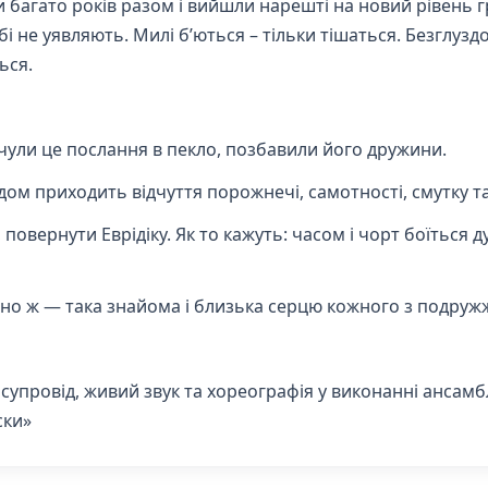
 багато років разом і вийшли нарешті на новий рівень г
і не уявляють. Милі б’ються – тільки тішаться. Безглуздо
ься.
почули це послання в пекло, позбавили його дружини.
дом приходить відчуття порожнечі, самотності, смутку та
овернути Еврідіку. Як то кажуть: часом і чорт боїться ду
айно ж — така знайома і близька серцю кожного з подруж
й супровід, живий звук та хореографія у виконанні ансам
ски»