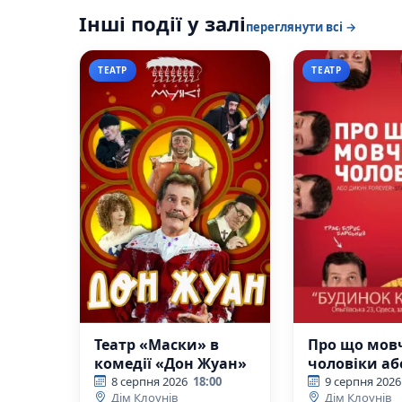
Інші події у залі
переглянути всі →
ТЕАТР
ТЕАТР
Театр «Маски» в
Про що мов
комедії «Дон Жуан»
чоловіки аб
Forever
8 серпня 2026
18:00
9 серпня 2026
Дім Клоунів
Дім Клоунів