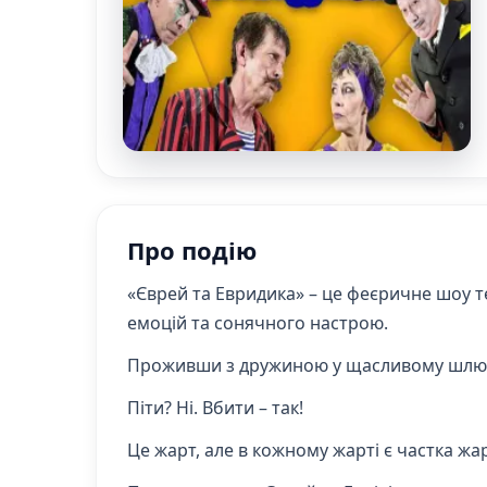
Про подію
«Єврей та Евридика» – це феєричне шоу т
емоцій та сонячного настрою.
Проживши з дружиною у щасливому шлюбі 3
Піти? Ні. Вбити – так!
Це жарт, але в кожному жарті є частка жар