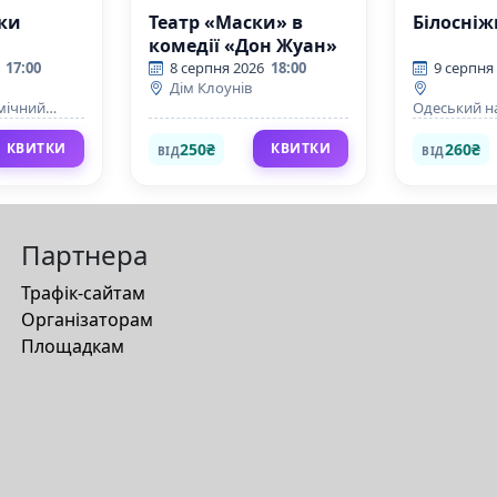
ьки
Театр «Маски» в
Білосніж
комедії «Дон Жуан»
17:00
8 серпня 2026
18:00
9 серпня
Дім Клоунів
мічний
Одеський н
омедії імені
академічний
балету
250₴
260₴
КВИТКИ
КВИТКИ
ВІД
ВІД
Партнера
Трафік-сайтам
Організаторам
Площадкам